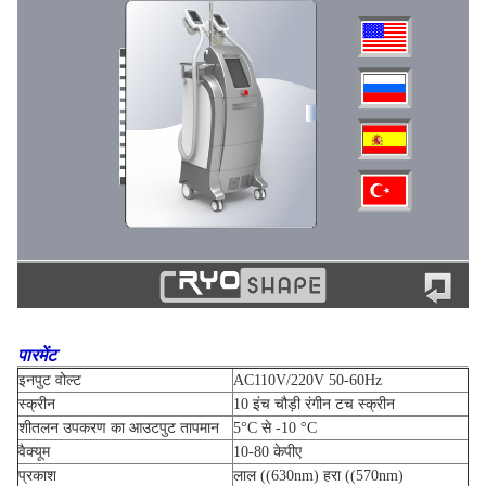
पारमेंट
इनपुट वोल्ट
AC110V/220V 50-60Hz
स्क्रीन
10 इंच चौड़ी रंगीन टच स्क्रीन
शीतलन उपकरण का आउटपुट तापमान
5°C से -10 °C
वैक्यूम
10-80 केपीए
प्रकाश
लाल ((630nm) हरा ((570nm)