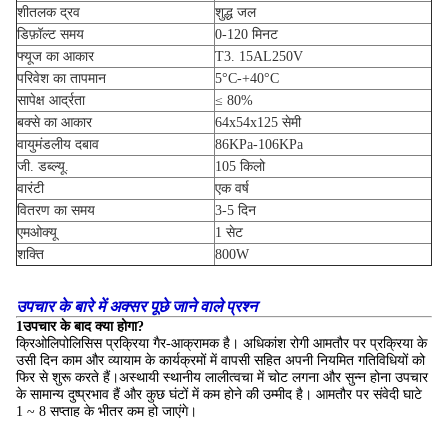
शीतलक द्रव
शुद्ध जल
डिफ़ॉल्ट समय
0-120 मिनट
फ्यूज का आकार
T3. 15AL250V
परिवेश का तापमान
5°C-+40°C
सापेक्ष आर्द्रता
≤ 80%
बक्से का आकार
64x54x125 सेमी
वायुमंडलीय दबाव
86KPa-106KPa
जी. डब्ल्यू.
105 किलो
वारंटी
एक वर्ष
वितरण का समय
3-5 दिन
एमओक्यू
1 सेट
शक्ति
800W
उपचार के बारे में अक्सर पूछे जाने वाले प्रश्न
1उपचार के बाद क्या होगा?
क्रिओलिपोलिसिस प्रक्रिया गैर-आक्रामक है। अधिकांश रोगी आमतौर पर प्रक्रिया के
उसी दिन काम और व्यायाम के कार्यक्रमों में वापसी सहित अपनी नियमित गतिविधियों को
फिर से शुरू करते हैं।अस्थायी स्थानीय लालीत्वचा में चोट लगना और सुन्न होना उपचार
के सामान्य दुष्प्रभाव हैं और कुछ घंटों में कम होने की उम्मीद है। आमतौर पर संवेदी घाटे
1 ~ 8 सप्ताह के भीतर कम हो जाएंगे।