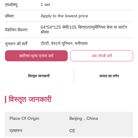
1 set
एमओक्यू:
Apply to the lowest price
कीमत:
64*54*125 सेमी/105 किग्रा/एल्यूमीनियम केस या कार्टन
पैकेजिंग विवरण:
बॉक्स
टी/टी, वेस्टर्न यूनियन, मनीग्राम
भुगतान की शर्तें:
सर्वोत्तम मूल्य प्राप्त करें
अब संपर्क करें
विस्तृत जानकारी
उत्पाद का वर्णन
विस्तृत जानकारी
Place Of Origin:
Beijing，China
प्रमाणन:
CE