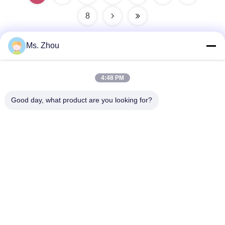
8
Ms. Zhou
त्वरित संपर्क
4:48 PM
पता
Good day, what product are you looking for?
No.58 Dazhuang रोड, तियानगोंगयुआन स्ट्रीट, डेक्सिंग जिला, बीजिंग,
चीन
टेलीफोन
86-10-60296356
ईमेल
zohonice@zohonice.com