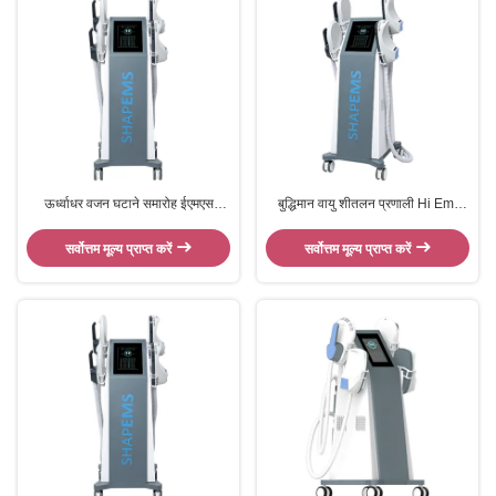
ऊर्ध्वाधर वजन घटाने समारोह ईएमएस
बुद्धिमान वायु शीतलन प्रणाली Hi Emt
मांसपेशी उत्तेजक मालिश
मशीन श्रोणि तल मांसपेशियों की मरम्मत कर
सकते हैं
सर्वोत्तम मूल्य प्राप्त करें
सर्वोत्तम मूल्य प्राप्त करें