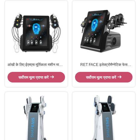
आंखों के लिए ईएमएस मूर्तिकला मशीन मालिश
RET FACE इलेक्ट्रोमैग्नेटिक फेस
6in1 त्वचा चेहरे उठाने ईएमएस चेहरे के
स्कल्प्टिंग फ्रंटहेड लिफ्टिंग ईएमएस मशीन
आकार
सौंदर्य सैलून के लिए
सर्वोत्तम मूल्य प्राप्त करें
सर्वोत्तम मूल्य प्राप्त करें