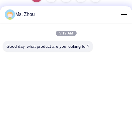
Ms. Zhou
त्वरित संपर्क
5:19 AM
पता
Good day, what product are you looking for?
No.58 Dazhuang रोड, तियानगोंगयुआन स्ट्रीट, डेक्सिंग जिला, बीजिंग,
चीन
टेलीफोन
86-10-60296356
ईमेल
zohonice@zohonice.com