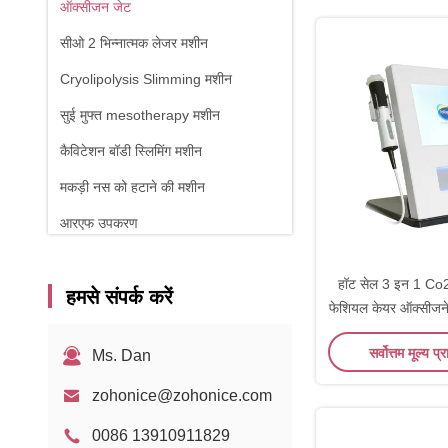
ऑक्सीजन जेट
सीओ 2 भिन्नात्मक लेजर मशीन
Cryolipolysis Slimming मशीन
सुई मुफ्त mesotherapy मशीन
कैविटेशन बॉडी स्लिमिंग मशीन
मकड़ी नस को हटाने की मशीन
आरएफ उपकरण
शारीरिक चिकित्सा मशीन
हॉट सेल 3 इन 1 Co
हमसे संपर्क करें
1470nm डायोड लेजर
फेशियल केयर ऑक्सीजन
सर्वोत्तम मूल्य प्र
Ms. Dan
zohonice@zohonice.com
0086 13910911829