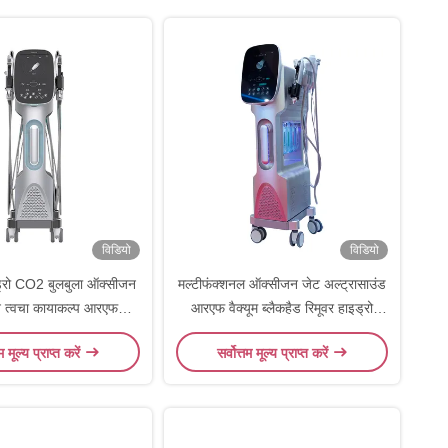
विडियो
विडियो
्रो CO2 बुलबुला ऑक्सीजन
मल्टीफंक्शनल ऑक्सीजन जेट अल्ट्रासाउंड
े त्वचा कायाकल्प आरएफ
आरएफ वैक्यूम ब्लैकहैड रिमूवर हाइड्रो
ermabrasion मशीन
डर्माब्रेशन मशीन
तम मूल्य प्राप्त करें
सर्वोत्तम मूल्य प्राप्त करें