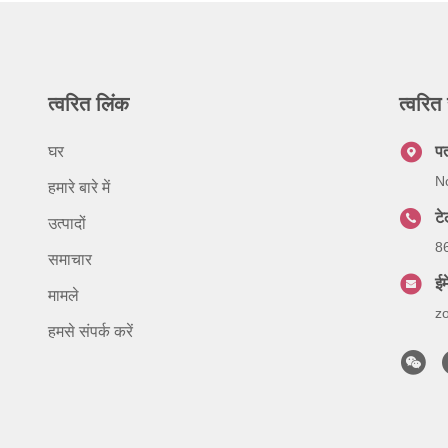
त्वरित लिंक
त्वरित 
घर
प
No
हमारे बारे में
ट
उत्पादों
8
समाचार
ईम
मामले
z
हमसे संपर्क करें