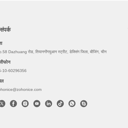
संपर्क
ता
.58 Dazhuang रोड, तियानगोंगयुआन स्ट्रीट, डेक्सिंग जिला, बीजिंग, चीन
ेलीफोन
6-10-60296356
ेल
ohonice@zohonice.com