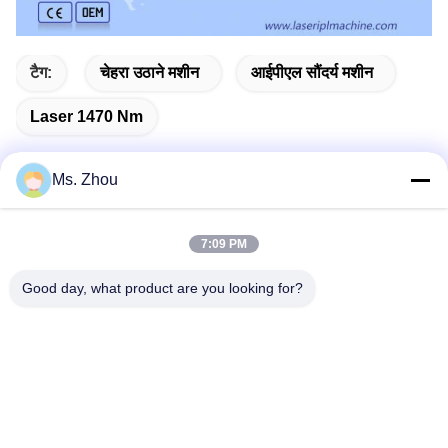
टैग:
चेहरा उठाने मशीन
आईपीएल सौंदर्य मशीन
Laser 1470 Nm
Ms. Zhou
त्वरित संपर्क
7:09 PM
पता
Good day, what product are you looking for?
No.58 Dazhuang रोड, तियानगोंगयुआन स्ट्रीट, डेक्सिंग जिला, बीजिंग,
चीन
टेलीफोन
86-10-60296356
ईमेल