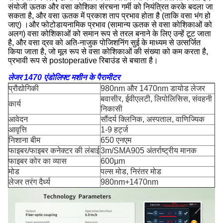
संयोजी ऊतक और वसा कोशिका संरचना गर्मी को नियंत्रित करके बदला जा
सकता है, और वसा ऊतक में प्रकाश ताप प्रभाव होता है (ताकि वसा भंग हो
जाए) ।और फोटोडायनामिक प्रभाव (सामान्य ऊतक से वसा कोशिकाओं को
अलग) वसा कोशिकाओं को समान रूप से तरल बनाने के लिए उन्हें टूट जाता
है, और वसा द्रव को अति-नाजुक पोजिशनिंग सुई के माध्यम से उत्सर्जित
किया जाता है, जो मूल रूप से वसा कोशिकाओं की संख्या को कम करता है,
प्रभावी रूप से postoperative रिबाउंड से बचाता है।
लेजर 1470 एंडोलिफ्ट मशीन के पैरामीटर
प्रौद्योगिकी
980nm और 1470nm डायोड लेजर
बवासीर, ईवीएलटी, लिपोलिसिस, संवहनी
कार्य
निकासी
आवेदन
सौंदर्य क्लिनिक, अस्पताल, वाणिज्यिक
आवृत्ति
1-9 हर्ट्ज
निशाना बीम
650 एनएम
फाइबर/फाइबर कनेक्टर की लंबाई
3m/SMA905 अंतर्राष्ट्रीय मानक
फाइबर कोर का व्यास
600μm
मोड
पल्स मोड, निरंतर मोड
लेजर तरंग दैर्ध्य
980nm+1470nm