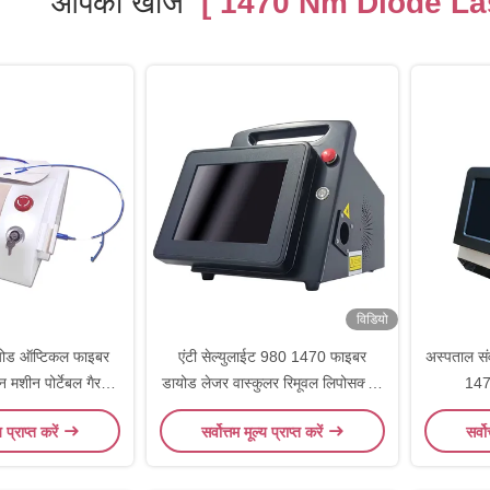
आपकी खोज
[ 1470 Nm Diode Las
विडियो
ोड ऑप्टिकल फाइबर
एंटी सेल्युलाईट 980 1470 फाइबर
अस्पताल सं
 मशीन पोर्टेबल गैर
डायोड लेजर वास्कुलर रिमूवल लिपोसक्शन
147
्जिकल
मशीन
य प्राप्त करें
सर्वोत्तम मूल्य प्राप्त करें
सर्वो