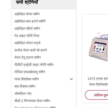
सभी श्रेणियाँ
आईपीएल लेजर मशीन
आईपीएल बाल हटाने मशीनें
आईपीएल सौंदर्य मशीन
रेड लाइट थेरेपी पैनल
आईपीएल स्पेयर पार्ट्स
डायोड लेजर बालों को हटाने
लेजर टैटू हटाना मशीन
पीडीटी एलईडी लाइट थेरेपी मशीन
पोर्टेबल एचआईएफयू मशीन
1470 एनएम डाय
त्वचा विश्लेषक मशीन
लेजर लिपोसक्शन
बाल विकास मशीन
सर
ऑक्सीजन जेट
सर्वोत्तम मूल्
सीओ 2 भिन्नात्मक लेजर मशीन