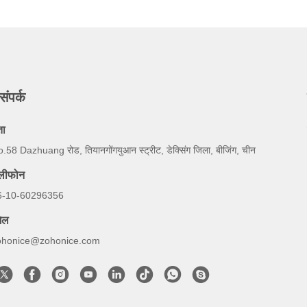
संपर्क
ता
.58 Dazhuang रोड, तियानगोंगयुआन स्ट्रीट, डेक्सिंग जिला, बीजिंग, चीन
ेलीफोन
6-10-60296356
ेल
ohonice@zohonice.com