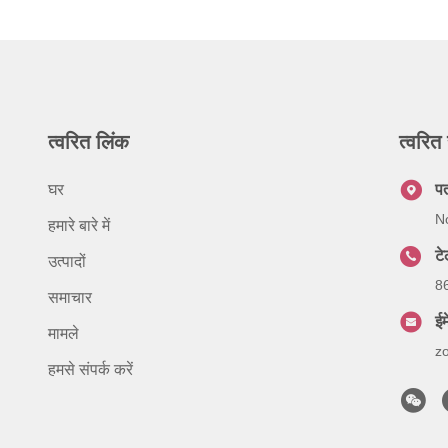
त्वरित लिंक
त्वरित 
घर
प
No
हमारे बारे में
ट
उत्पादों
8
समाचार
ईम
मामले
z
हमसे संपर्क करें