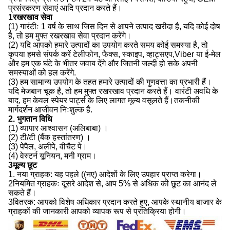
प्रसंस्करण सेवाएं आदि प्रदान करते हैं।
1रखरखाव सेवा
(1) गारंटीः 1 वर्ष के साथ जिस दिन से आपने उत्पाद खरीदा है, यदि कोई दोष
है, तो हम मुफ्त रखरखाव सेवा प्रदान करेंगे।
(2) यदि आपको हमारे उत्पादों का उपयोग करते समय कोई समस्या है, तो
कृपया हमसे संपर्क करें टेलीफोन, फैक्स, स्काइप, व्हाट्सएप,Viber या ई-मेल
और हम एक घंटे के भीतर जवाब देंगे और जितनी जल्दी हो सके अपनी
समस्याओं को हल करेंगे.
(3) हम सामान्य उपयोग के तहत हमारे उत्पादों की गुणवत्ता का प्रभारी हैं।
यदि मेजबान चूक है, तो हम मुफ्त रखरखाव प्रदान करते हैं। वारंटी अवधि के
बाद, हम केवल स्पेयर पार्ट्स के लिए लागत मूल्य वसूलते हैं।तकनीकी
मार्गदर्शन आजीवन निःशुल्क है.
2. भुगतान विधि
(1) व्यापार आश्वासन (अलिबाबा) ।
(2) टी/टी (बैंक हस्तांतरण) ।
(3) पेपैल, अलीपे, वीचैट पे।
(4) वेस्टर्न यूनियन, मनी ग्राम।
3मूल्य छूट
1. नया ग्राहक: यह पहले ((नए) आदेशों के लिए उपहार प्राप्त करेगा।
2नियमित ग्राहकः दूसरे आदेश से, आप 5% से अधिक की छूट का आनंद ले
सकते हैं।
3वितरक: आपको विशेष अधिकार प्रदान करते हुए, आपके स्थानीय बाजार के
ग्राहकों की जानकारी आपको व्यापक रूप से प्रतिक्रिया होगी।