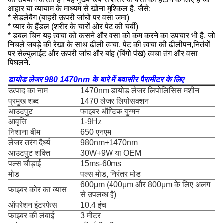
आहार या व्यायाम के माध्यम से खोना मुश्किल है, जैसे:
* सेडलेबैग (बाहरी ऊपरी जांघों पर वसा जमा)
* प्यार के हैंडल (शरीर के चारों ओर पेट की चर्बी)
* डबल चिन यह त्वचा को कसने और वसा को कम करने का उपचार भी है, जो
निचले जबड़े की रेखा के साथ ढीली त्वचा, पेट की त्वचा की ढीलीपन,नितंबों
पर सेल्युलाईट और ऊपरी जांघ और बांह (बिंगो पंख) त्वचा तंग और वसा
पिघलने.
डायोड लेजर 980 1470nm के बारे में बवासीर पैरामीटर के लिए
उत्पाद का नाम
1470nm डायोड लेजर लिपोलिसिस मशीन
प्रमुख शब्द
1470 लेजर लिपोसक्शन
आउटपुट
फाइबर ऑप्टिक युग्मन
आवृत्ति
1-9Hz
निशाना बीम
650 एनएम
लेजर तरंग दैर्ध्य
980nm+1470nm
आउटपुट शक्ति
30W+9W या OEM
पल्स चौड़ाई
15ms-60ms
मोड
पल्स मोड, निरंतर मोड
600μm (400μm और 800μm के लिए अलग
फाइबर कोर का व्यास
से उपलब्ध है)
ऑपरेशन इंटरफेस
10.4 इंच
फाइबर की लंबाई
3 मीटर