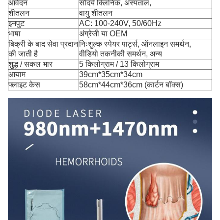
आवेदन
सौंदर्य क्लिनिक, अस्पताल,
शीतलन
वायु शीतलन
इनपुट
AC: 100-240V, 50/60Hz
भाषा
अंग्रेजी या OEM
बिक्री के बाद सेवा प्रदान
निःशुल्क स्पेयर पार्ट्स, ऑनलाइन समर्थन,
की जाती है
वीडियो तकनीकी समर्थन, अन्य
शुद्ध / सकल भार
5 किलोग्राम / 13 किलोग्राम
आयाम
39cm*35cm*34cm
फ्लाइट केस
58cm*44cm*36cm (कार्टन बॉक्स)