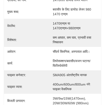
प्रोडक्ट का नाम:
1470nm डायोड लेजर मशीन
बवासीर के लिए डायोड लेजर 980 
मुख्य शब्द:
1470 एनएम
1470एनएम या 
वेवलेंथ:
1470एनएम+980एनएम
कम आघात, कम घाव, प्रभावी वसा 
विशेषता:
निष्कासन
आवेदन:
सौंदर्य क्लिनिक, अस्पताल आदि।
लिपोसक्शन/बवासीर/वजन घटाना/
कार्य:
फिजियोथेरेपी
फाइबर कनेक्टर:
SMA905 अंतर्राष्ट्रीय मानक
400um/600um/800um नंगे 
फाइबर व्यास:
फाइबर वैकल्पिक
3W/9w/15W(1470nm), 
बिजली उत्पादन:
20W/30W/60W (980nm)