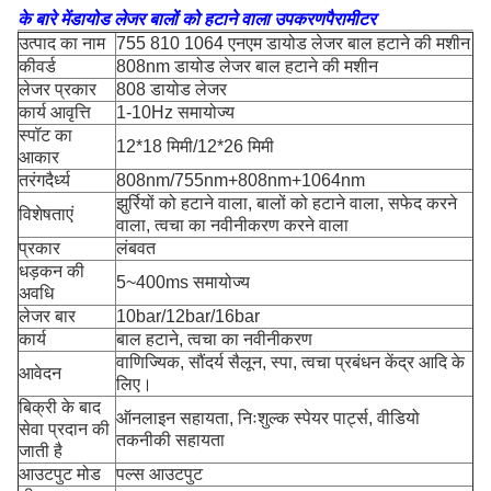
के बारे में
डायोड लेजर बालों को हटाने वाला उपकरण
पैरामीटर
उत्पाद का नाम
755 810 1064 एनएम डायोड लेजर बाल हटाने की मशीन
कीवर्ड
808nm डायोड लेजर बाल हटाने की मशीन
लेजर प्रकार
808 डायोड लेजर
कार्य आवृत्ति
1-10Hz समायोज्य
स्पॉट का
12*18 मिमी/12*26 मिमी
आकार
तरंगदैर्ध्य
808nm/755nm+808nm+1064nm
झुर्रियों को हटाने वाला, बालों को हटाने वाला, सफेद करने
विशेषताएं
वाला, त्वचा का नवीनीकरण करने वाला
प्रकार
लंबवत
धड़कन की
5~400ms समायोज्य
अवधि
लेजर बार
10bar/12bar/16bar
कार्य
बाल हटाने, त्वचा का नवीनीकरण
वाणिज्यिक, सौंदर्य सैलून, स्पा, त्वचा प्रबंधन केंद्र आदि के
आवेदन
लिए।
बिक्री के बाद
ऑनलाइन सहायता, निःशुल्क स्पेयर पार्ट्स, वीडियो
सेवा प्रदान की
तकनीकी सहायता
जाती है
आउटपुट मोड
पल्स आउटपुट