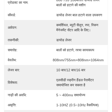
808 755 1064nm डायोड लेजर 
प्रोडक्ट का नाम:
बालों को हटाने की मशीन
कीवर्ड:
डायोड लेजर बाल हटाने वाला उपकरण
कमर्शियल, ब्यूटी सैलून, स्पा, स्किन 
आवेदन:
मैनेजमेंट सेंटर आदि के लिए।
तकनीकी:
डायोड लेजर
समारोह:
बालों को हटाने, त्वचा कायाकल्प
वेवलेंथ:
808nm/755nm+808nm+1064nm
लेजर बार:
10 बार/12 बार/16 बार
एलसीडी स्क्रीन हैंडल पैरामीटर 
विशेषता:
समायोजित कर सकता है
नाड़ी की अवधि:
5 ~ 400ms समायोज्य
आवृत्ति:
1-10HZ (0.5~10Hz वैकल्पिक)