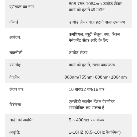
808 755 1064nm डायोड लेजर 
प्रोडक्ट का नाम:
बालों को हटाने की मशीन
कीवर्ड:
डायोड लेजर बाल हटाने वाला उपकरण
कमर्शियल, ब्यूटी सैलून, स्पा, स्किन 
आवेदन:
मैनेजमेंट सेंटर आदि के लिए।
तकनीकी:
डायोड लेजर
समारोह:
बालों को हटाने, त्वचा कायाकल्प
वेवलेंथ:
808nm/755nm+808nm+1064nm
लेजर बार:
10 बार/12 बार/16 बार
एलसीडी स्क्रीन हैंडल पैरामीटर 
विशेषता:
समायोजित कर सकता है
नाड़ी की अवधि:
5 ~ 400ms समायोज्य
आवृत्ति:
1-10HZ (0.5~10Hz वैकल्पिक)