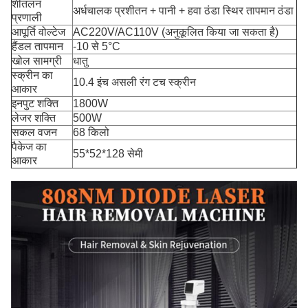
शीतलन
अर्धचालक प्रशीतन + पानी + हवा ठंडा स्थिर तापमान ठंडा
प्रणाली
आपूर्ति वोल्टेज
AC220V/AC110V (अनुकूलित किया जा सकता है)
हैंडल तापमान
-10 से 5°C
खोल सामग्री
धातु
स्क्रीन का
10.4 इंच असली रंग टच स्क्रीन
आकार
इनपुट शक्ति
1800W
लेजर शक्ति
500W
सकल वजन
68 किलो
पैकेज का
55*52*128 सेमी
आकार