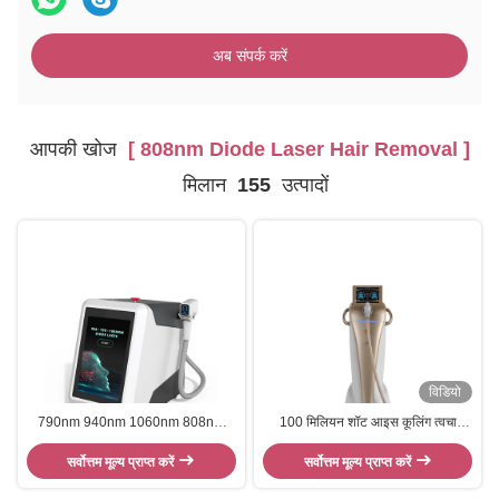
अब संपर्क करें
आपकी खोज
[ 808nm Diode Laser Hair Removal ]
मिलान
155
उत्पादों
विडियो
790nm 940nm 1060nm 808nm
100 मिलियन शॉट आइस कूलिंग त्वचा
डायोड लेजर बालों को हटाने शरीर के बाल
कायाकल्प 755 940 1064 808nm
सर्वोत्तम मूल्य प्राप्त करें
हटाने
डायोड लेजर बाल हटाने की मशीन
सर्वोत्तम मूल्य प्राप्त करें