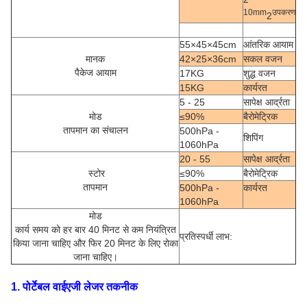
10mm
उपकरण
2
55×45×45cm
आंतरिक आयाम
मानक
42×25×36cm
सकल वजन
पैकेज आयाम
17KG
शुद्ध वजन
15KG
कार्यरत
5 - 25
सापेक्ष आर्द्रता
मोड
≤90%
बैरोमेट्रिक
तापमान का संचालन
500hPa -
शिपिंग
1060hPa
20 - 55
सापेक्ष आर्द्रता
स्टोर
≤90%
बैरोमेट्रिक
तापमान
500hPa -
कार्यरत
1060hPa
मोड
कार्य समय को हर बार 40 मिनट से कम नियंत्रित
प्रतिस्पर्धी लाभ:
किया जाना चाहिए और फिर 20 मिनट के लिए रोका
जाना चाहिए।
1. पोर्टेबल वाईएजी लेजर तकनीक