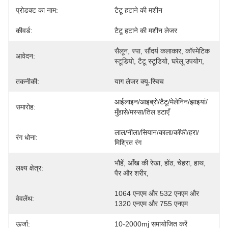
प्रोडक्ट का नाम:
टैटू हटाने की मशीन
कीवर्ड:
टैटू हटाने की मशीन लेजर
सैलून, स्पा, सौंदर्य कलाकार, कॉस्मेटिक 
आवेदन:
स्टूडियो, टैटू स्टूडियो, घरेलू उपयोग,
तकनीकी:
याग लेजर क्यू-स्विच
आईलाइन/आइब्रो/टैटू/मेलेनिन/झाइयां/
समारोह:
मुँहासे/मस्सा/तिल हटाएँ
लाल/नीला/सियान/काला/कॉफी/हरा/
रंग धोना:
मिश्रित रंग
भौहें, आँख की रेखा, होंठ, चेहरा, हाथ, 
लक्ष्य क्षेत्र:
पैर और शरीर,
1064 एनएम और 532 एनएम और 
वेवलेंथ:
1320 एनएम और 755 एनएम
ऊर्जा:
10-2000mj समायोजित करें