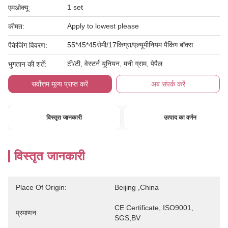
1 set
एमओक्यू:
Apply to lowest please
कीमत:
55*45*45सेमी/17किग्रा/एल्यूमीनियम पैकिंग बॉक्स
पैकेजिंग विवरण:
टी/टी, वेस्टर्न यूनियन, मनी ग्राम, पेपैल
भुगतान की शर्तें:
सर्वोत्तम मूल्य प्राप्त करें
अब संपर्क करें
विस्तृत जानकारी
उत्पाद का वर्णन
विस्तृत जानकारी
Place Of Origin:
Beijing ,China
CE Certificate, ISO9001, 
प्रमाणन:
SGS,BV