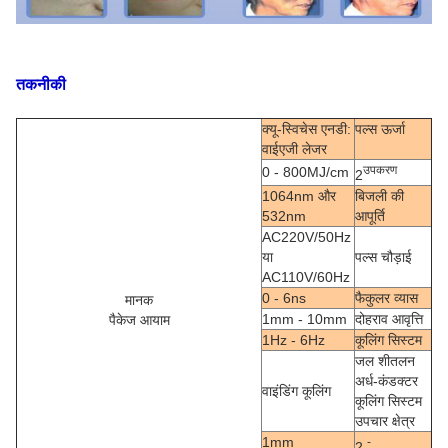
तकनीकी
क्यू-स्विचेस एनडी:
पल्स ऊर्जा
वाईएजी लेजर
उपकरण
0 - 800MJ/cm
2
1064nm और
बिजली की
532nm
आपूर्ति
AC220V/50Hz
या
पल्स चौड़ाई
AC110V/60Hz
0 - 6ns
फैकुलर व्यास
मानक
1mm - 10mm
दोहराव आवृत्ति
पैकेज आयाम
1Hz - 6Hz
कूलिंग सिस्टम
जल शीतलन
अर्ध-कंडक्टर
वाइंडिंग कूलिंग
कूलिंग सिस्टम
उपचार क्षेत्र
1mm
-
2