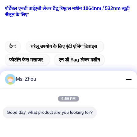
पोर्टेबल एनडी वाईएजी लेजर टैटू रिमूवल मशीन 1064nm / 532nm ब्यूटी
सैलून के लिए
"
टैग:
घरेलू उपयोग के लिए एंटी एजिंग डिवाइस
फोटॉन फेस मसाजर
एन डी Yag लेजर मशीन
Ms. Zhou
त्वरित संपर्क
6:59 PM
Good day, what product are you looking for?
पता
No.58 Dazhuang रोड, तियानगोंगयुआन स्ट्रीट, डेक्सिंग जिला, बीजिंग,
चीन