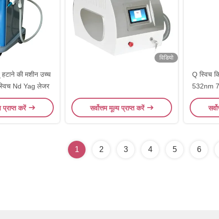
विडियो
टू हटाने की मशीन उच्च
Q स्विच 
 स्विच Nd Yag लेजर
532nm 755
य प्राप्त करें
सर्वोत्तम मूल्य प्राप्त करें
सर्वो
1
2
3
4
5
6