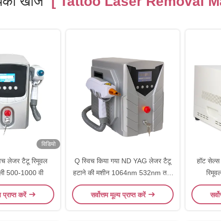
की खोज
[ Tattoo Laser Removal M
विडियो
्विच लेजर टैटू रिमूवल
Q स्विच किया गया ND YAG लेजर टैटू
हॉट सेल्स
ाली 500-1000 वी
हटाने की मशीन 1064nm 532nm तरंग
रिमूव
दैर्ध्य के साथ
य प्राप्त करें
सर्वोत्तम मूल्य प्राप्त करें
सर्वो