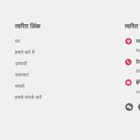
त्वरित लिंक
त्वरित 
घर
प
No
हमारे बारे में
ट
उत्पादों
8
समाचार
ईम
मामले
z
हमसे संपर्क करें