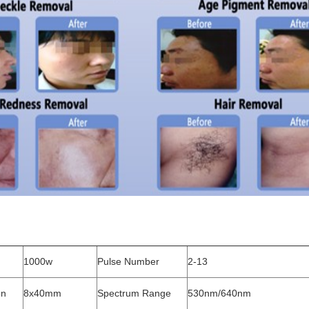
1000w
Pulse Number
2-13
on
8x40mm
Spectrum Range
530nm/640nm