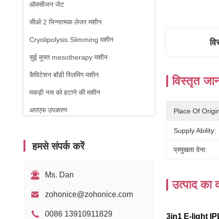
ऑक्सीजन जेट
सीओ 2 भिन्नात्मक लेजर मशीन
Cryolipolysis Slimming मशीन
वि
सुई मुफ्त mesotherapy मशीन
कैविटेशन बॉडी स्लिमिंग मशीन
विस्तृत जा
मकड़ी नस को हटाने की मशीन
आरएफ उपकरण
Place Of Origi
शारीरिक चिकित्सा मशीन
Supply Ability:
हमसे संपर्क करें
1470nm डायोड लेजर
प्रमुखता देना:
Ms. Dan
उत्पाद का व
zohonice@zohonice.com
0086 13910911829
3in1 E-light I