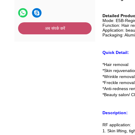
Detailed Produc
Mode: E5B-Re
Function: Hair re
अब संपर्क करें
Application: 
Packaging: Alum
Quick Detail:
*Hair removal
*Skin rejuvenatio
*Wrinkle removal
*Freckle removal
*Anti-redness re
*Beauty salon/ C
Description:
RF application:
1. Skin lifting, t