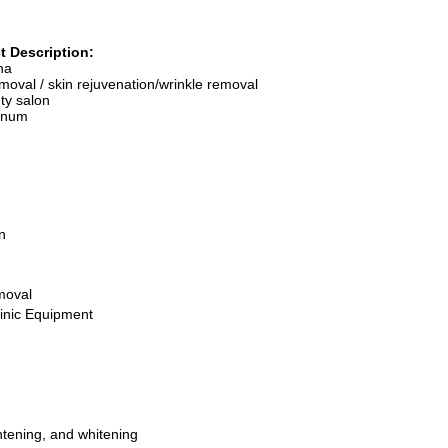
t Description:
gina
moval / skin rejuvenation/wrinkle removal
beauty salon
inum
n
moval
linic Equipment
ightening, and whitening