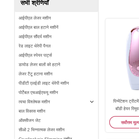
सभी श्रेणियाँ
आईपीएल लेजर मशीन
आईपीएल बाल हटाने मशीनें
आईपीएल सौंदर्य मशीन
रेड लाइट थेरेपी पैनल
आईपीएल स्पेयर पार्ट्स
डायोड लेजर बालों को हटाने
लेजर टैटू हटाना मशीन
पीडीटी एलईडी लाइट थेरेपी मशीन
पोर्टेबल एचआईएफयू मशीन
पिग्मेंटेशन ट्रीट
त्वचा विश्लेषक मशीन
बॉडी हेयर रिमू
बाल विकास मशीन
इक्
ऑक्सीजन जेट
सर्वोत्तम मूल्
सीओ 2 भिन्नात्मक लेजर मशीन