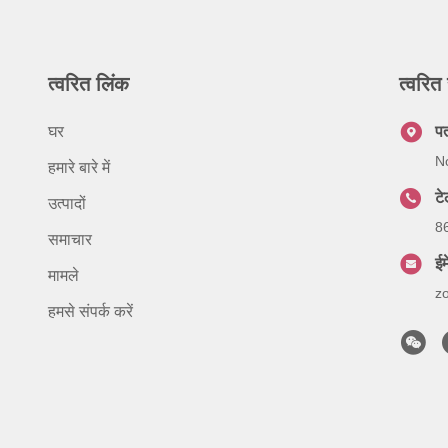
त्वरित लिंक
त्वरित 
घर
प
No
हमारे बारे में
ट
उत्पादों
8
समाचार
ईम
मामले
z
हमसे संपर्क करें