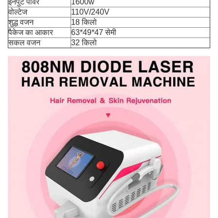
इनपुट पावर
1600w
वोल्टेज
110V/240V
शुद्ध वजन
18 किलो
पैकेज का आकार
63*49*47 सेमी
सकल वजन
32 किलो