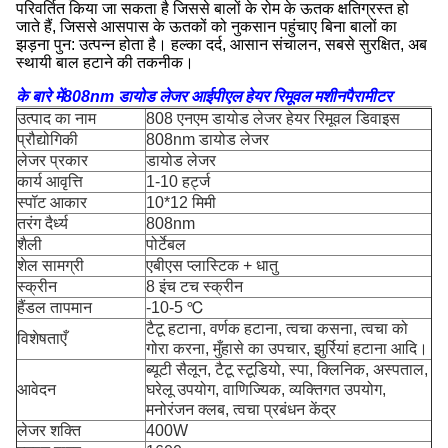
परिवर्तित किया जा सकता है जिससे बालों के रोम के ऊतक क्षतिग्रस्त हो
जाते हैं, जिससे आसपास के ऊतकों को नुकसान पहुंचाए बिना बालों का
झड़ना पुन: उत्पन्न होता है। हल्का दर्द, आसान संचालन, सबसे सुरक्षित, अब
स्थायी बाल हटाने की तकनीक।
के बारे में
808nm डायोड लेजर आईपीएल हेयर रिमूवल मशीन
पैरामीटर
उत्पाद का नाम
808 एनएम डायोड लेजर हेयर रिमूवल डिवाइस
प्रौद्योगिकी
808nm डायोड लेजर
लेजर प्रकार
डायोड लेजर
कार्य आवृत्ति
1-10 हर्ट्ज
स्पॉट आकार
10*12 मिमी
तरंग दैर्ध्य
808nm
शैली
पोर्टेबल
शेल सामग्री
एबीएस प्लास्टिक + धातु
स्क्रीन
8 इंच टच स्क्रीन
हैंडल तापमान
-10-5 ℃
टैटू हटाना, वर्णक हटाना, त्वचा कसना, त्वचा को
विशेषताएँ
गोरा करना, मुँहासे का उपचार, झुर्रियां हटाना आदि।
ब्यूटी सैलून, टैटू स्टूडियो, स्पा, क्लिनिक, अस्पताल,
आवेदन
घरेलू उपयोग, वाणिज्यिक, व्यक्तिगत उपयोग,
मनोरंजन क्लब, त्वचा प्रबंधन केंद्र
लेजर शक्ति
400W