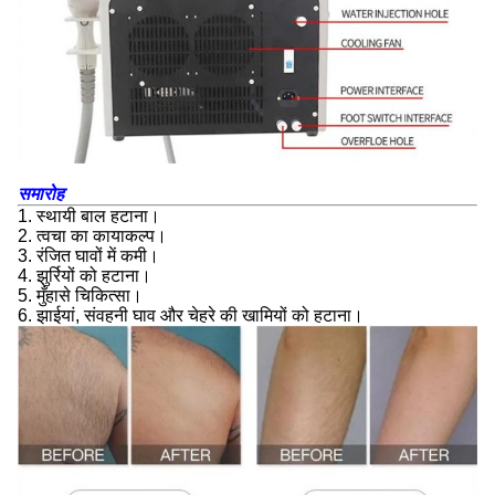
समारोह
1. स्थायी बाल हटाना।
2. त्वचा का कायाकल्प।
3. रंजित घावों में कमी।
4. झुर्रियों को हटाना।
5. मुँहासे चिकित्सा।
6. झाईयां, संवहनी घाव और चेहरे की खामियों को हटाना।