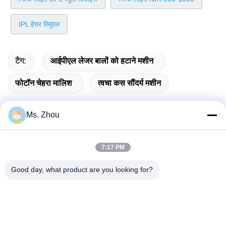
IPL हेयर रिमूवल
टैग:
आईपीएल लेजर बालों को हटाने मशीन
फोटॉन चेहरा मालिश
त्वचा कस सौंदर्य मशीन
Ms. Zhou
त्वरित संपर्क
7:17 PM
पता
Good day, what product are you looking for?
No.58 Dazhuang रोड, तियानगोंगयुआन स्ट्रीट, डेक्सिंग जिला, बीजिंग,
चीन
टेलीफोन