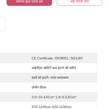
अब संपर्क करें
सर्वोत्तम मूल्य प्राप्त करें
CE Certificate, ISO9001, SGS,BV
आईपीएल ओपीटी बाल हटाने की मशीन
बालों को हटाने, त्वचा कायाकल्प
ज़ेनॉन दीपक
3.0~10.4J\cm* 1.8~5.5J\cm*
470-1100nm 420-1100nm