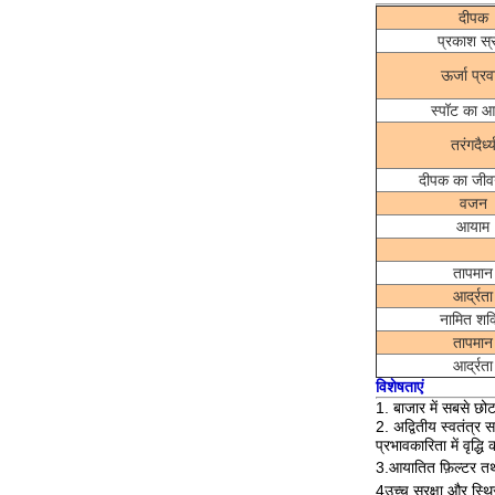
दीपक
प्रकाश स्
ऊर्जा प्रव
स्पॉट का 
तरंगदैर्ध्
दीपक का जी
वजन
आयाम
तापमान
आर्द्रता
नामित शक्
तापमान
आर्द्रता
विशेषताएं
1. बाजार में सबसे छो
2. अद्वितीय स्वतंत्
प्रभावकारिता में वृद्धि
3.
आयातित फ़िल्टर त
4उच्च सुरक्षा और स्थि