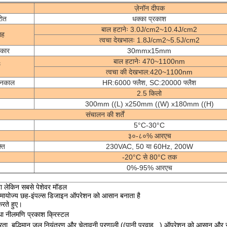
ज़ेनॉन दीपक
रोत
धक्का प्रकाश
बाल हटानेः 3.0J/cm2~10.4J/cm2
ाह
त्वचा देखभालः 1.8J/cm2~5.5J/cm2
आकार
30mmx15mm
बाल हटानेः 470~1100nm
य
त्वचा की देखभाल:420~1100nm
वनकाल
HR:6000 फ्लैश, SC:20000 फ्लैश
2.5 किलो
300mm ((L) x250mm ((W) x180mm ((H)
संचालन की शर्तें
5°C-30°C
३०-८०% आरएच
ति
230VAC, 50 या 60Hz, 200W
-20°C से 80°C तक
0%-95% आरएच
टा लेकिन सबसे पेशेवर मॉडल
र समायोज्य छह-इंपल्स डिजाइन ऑपरेशन को आसान बनाता है
 करते हुए।
था नीलमणि प्रकाश क्रिस्टल
रता, बुद्धिमान जल नियंत्रण और चेतावनी प्रणाली ((पानी प्रवाह...),
ऑपरेशन को आसान और सुर