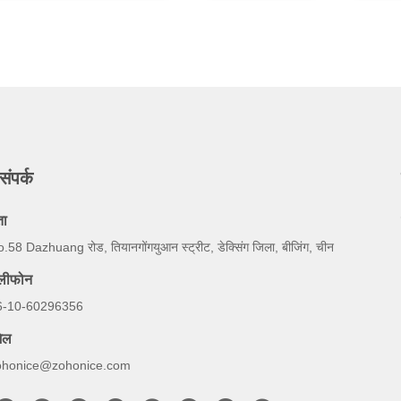
संपर्क
ता
.58 Dazhuang रोड, तियानगोंगयुआन स्ट्रीट, डेक्सिंग जिला, बीजिंग, चीन
ेलीफोन
6-10-60296356
ेल
ohonice@zohonice.com