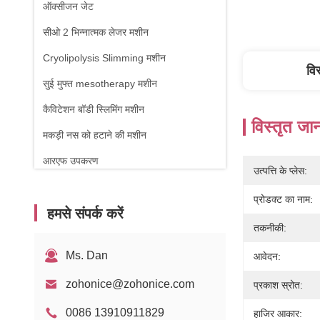
ऑक्सीजन जेट
सीओ 2 भिन्नात्मक लेजर मशीन
Cryolipolysis Slimming मशीन
वि
सुई मुफ्त mesotherapy मशीन
कैविटेशन बॉडी स्लिमिंग मशीन
विस्तृत जा
मकड़ी नस को हटाने की मशीन
आरएफ उपकरण
उत्पत्ति के प्लेस:
शारीरिक चिकित्सा मशीन
प्रोडक्ट का नाम:
हमसे संपर्क करें
1470nm डायोड लेजर
तकनीकी:
Ms. Dan
आवेदन:
zohonice@zohonice.com
प्रकाश स्रोत:
0086 13910911829
हाजिर आकार: