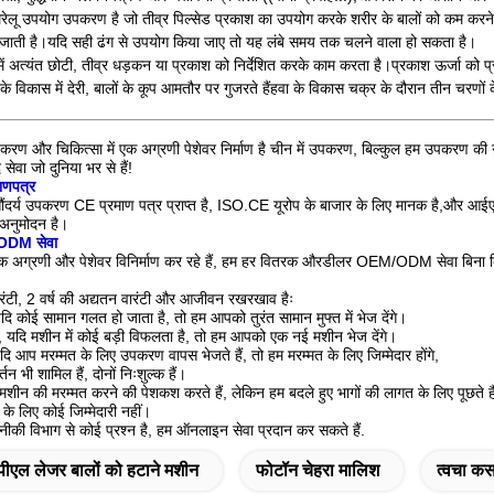
लू उपयोग उपकरण है जो तीव्र पिल्सेड प्रकाश का उपयोग करके शरीर के बालों को कम करने 
 जाती है।
यदि सही ढंग से उपयोग किया जाए तो यह लंबे समय तक चलने वाला हो सकता है।
ं अत्यंत छोटी, तीव्र धड़कन या प्रकाश को निर्देशित करके काम करता है।
प्रकाश ऊर्जा को प
ों के विकास में देरी, बालों के कूप आमतौर पर गुजरते हैं
हवा के विकास चक्र के दौरान तीन चरणों क
पकरण और चिकित्सा में एक अग्रणी पेशेवर निर्माण है
चीन में उपकरण, बिल्कुल हम उपकरण की गु
सेवा जो दुनिया भर से हैं!
ाणपत्र
ौंदर्य उपकरण CE प्रमाण पत्र प्राप्त है, ISO.CE यूरोप के बाजार के लिए मानक है,
और आईएसओ
 अनुमोदन है।
ODM सेवा
 एक अग्रणी और पेशेवर विनिर्माण कर रहे हैं, हम हर वितरक और
डीलर OEM/ODM सेवा बिना किसी 
वारंटी, 2 वर्ष की अद्यतन वारंटी और आजीवन रखरखाव हैः
दि कोई सामान गलत हो जाता है, तो हम आपको तुरंत सामान मुफ्त में भेज देंगे।
, यदि मशीन में कोई बड़ी विफलता है, तो हम आपको एक नई मशीन भेज देंगे।
दि आप मरम्मत के लिए उपकरण वापस भेजते हैं, तो हम मरम्मत के लिए जिम्मेदार होंगे,
्तन भी शामिल हैं, दोनों निःशुल्क हैं।
 मशीन की मरम्मत करने की पेशकश करते हैं, लेकिन हम बदले हुए भागों की लागत के लिए पूछते है
 के लिए कोई जिम्मेदारी नहीं।
ीकी विभाग से कोई प्रश्न है, हम ऑनलाइन सेवा प्रदान कर सकते हैं
.
ीएल लेजर बालों को हटाने मशीन
फोटॉन चेहरा मालिश
त्वचा कस