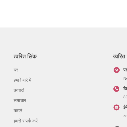
त्वरित लिंक
त्वरित 
घर
प
No
हमारे बारे में
ट
उत्पादों
8
समाचार
ईम
मामले
z
हमसे संपर्क करें