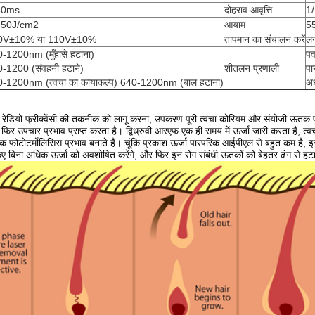
50ms
दोहराव आवृत्ति
1
-50J/cm2
आयाम
5
0V±10% या 110V±10%
तापमान का संचालन करें
लग
-1200nm (मुँहासे हटाना)
प
-1200 (संवहनी हटाने)
शीतलन प्रणाली
पा
-1200nm (त्वचा का कायाकल्प) 640-1200nm (बाल हटाना)
अर
 रेडियो फ्रीक्वेंसी की तकनीक को लागू करना, उपकरण पूरी त्वचा कोरियम और संयोजी ऊतक पर
, फिर उपचार प्रभाव प्राप्त करता है। द्विध्रुवी आरएफ एक ही समय में ऊर्जा जारी करता है,
ऊतक फोटोटर्मोलिसिस प्रभाव बनाते हैं। चूंकि प्रकाश ऊर्जा पारंपरिक आईपीएल से बहुत कम 
ए बिना अधिक ऊर्जा को अवशोषित करेंगे, और फिर इन रोग संबंधी ऊतकों को बेहतर ढंग से हटा दें