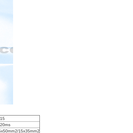
-15
-20ms
5x50mm2/15x35mm2