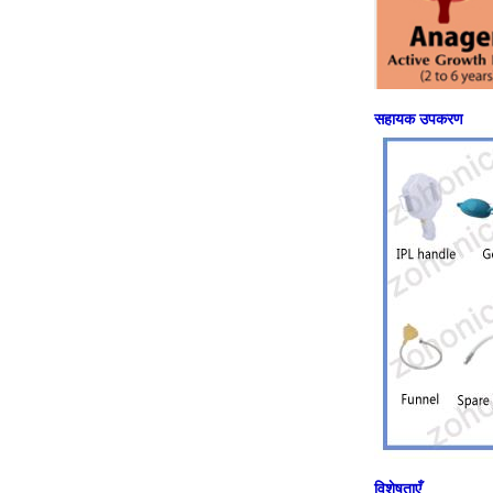
सहायक उपकरण
विशेषताएँ