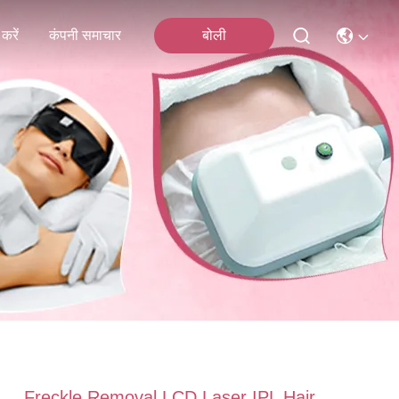
करें
कंपनी समाचार
बोली
Freckle Removal LCD Laser IPL Hair