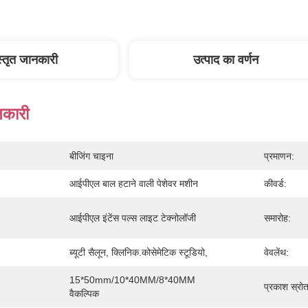
स्तृत जानकारी
उत्पाद का वर्णन
नकारी
बीजिंग चाइना
प्रमाणन:
आईपीएल बाल हटाने वाली पेशेवर मशीन
कीवर्ड:
आईपीएल इंटेंस पल्स लाइट टेक्नोलॉजी
समारोह:
ब्यूटी सैलून, क्लिनिक.कोसेमेटिक स्टूडियो,
वेवलेंथ:
15*50mm/10*40MM/8*40MM 
प्रकाश स्रोत
वैकल्पिक