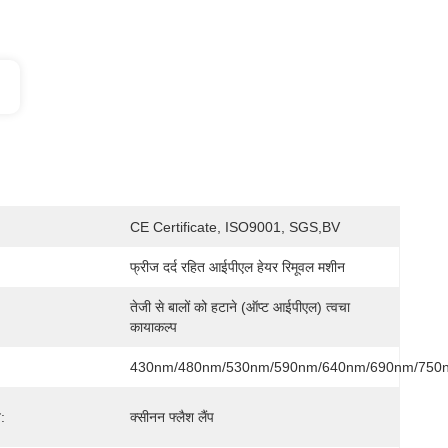
CE Certificate, ISO9001, SGS,BV
फ्रीज दर्द रहित आईपीएल हेयर रिमूवल मशीन
तेजी से बालों को हटाने (ऑप्ट आईपीएल) त्वचा 
कायाकल्प
430nm/480nm/530nm/590nm/640nm/690nm/750
:
क्सीनन फ्लैश लैंप