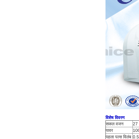
विशेष विवरण
सकल वजन
27 
पावर
10
पहला पल्स विलंब
0.