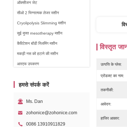
ऑक्सीजन जेट
सीओ 2 भिन्नात्मक लेजर मशीन
Cryolipolysis Slimming मशीन
वि
सुई मुफ्त mesotherapy मशीन
कैविटेशन बॉडी स्लिमिंग मशीन
विस्तृत जा
मकड़ी नस को हटाने की मशीन
आरएफ उपकरण
उत्पत्ति के प्लेस:
शारीरिक चिकित्सा मशीन
प्रोडक्ट का नाम:
हमसे संपर्क करें
1470nm डायोड लेजर
तकनीकी:
Ms. Dan
आवेदन:
zohonice@zohonice.com
हाजिर आकार:
0086 13910911829