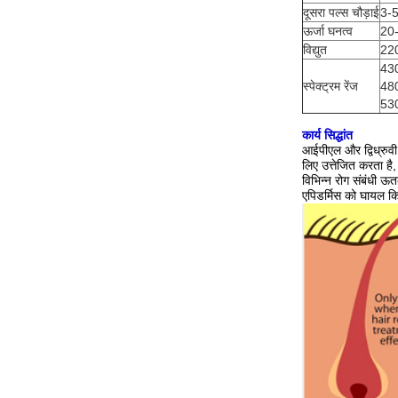
दूसरा पल्स चौड़ाई
3-
ऊर्जा घनत्व
20
विद्युत
22
430
स्पेक्ट्रम रेंज
480
530
कार्य सिद्धांत
आईपीएल और द्विध्रुवी
लिए उत्तेजित करता है
विभिन्न रोग संबंधी 
एपिडर्मिस को घायल कि