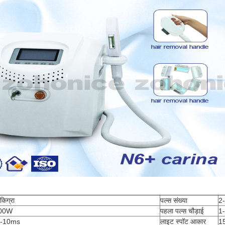
किग्रा
पल्स संख्या
2
00W
पहला पल्स चौड़ाई
1
5-10ms
लाइट स्पॉट आकार
1