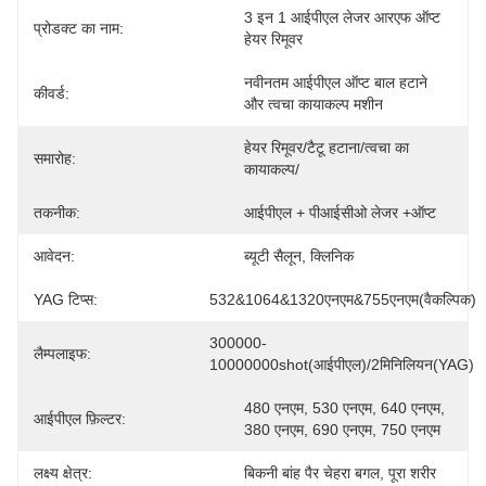
3 इन 1 आईपीएल लेजर आरएफ ऑप्ट 
प्रोडक्ट का नाम:
हेयर रिमूवर
नवीनतम आईपीएल ऑप्ट बाल हटाने 
कीवर्ड:
और त्वचा कायाकल्प मशीन
हेयर रिमूवर/टैटू हटाना/त्वचा का 
समारोह:
कायाकल्प/
तकनीक:
आईपीएल + पीआईसीओ लेजर +ऑप्ट
आवेदन:
ब्यूटी सैलून, क्लिनिक
YAG टिप्स:
532&1064&1320एनएम&755एनएम(वैकल्पिक)
300000-
लैम्पलाइफ:
10000000shot(आईपीएल)/2मिनिलियन(YAG)
480 एनएम, 530 एनएम, 640 एनएम, 
आईपीएल फ़िल्टर:
380 एनएम, 690 एनएम, 750 एनएम
लक्ष्य क्षेत्र:
बिकनी बांह पैर चेहरा बगल, पूरा शरीर