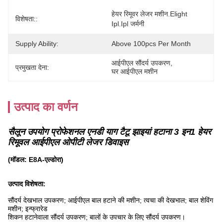
हेयर रिमूवर लेजर मशीन.elight 
विशेषता::
Ipl.ipl जर्मनी
Supply Ability:
Above 100pcs Per Month
आईपीएल सौंदर्य उपकरण
, 
प्रमुखता देना:
घर आईपीएल मशीन
उत्पाद का वर्णन
सैलून उपयोग प्रोफेशनल एनडी याग टैटू झाइयां हटाना 3 इन1 हेयर
रिमूवल आईपीएल ओपीटी लेजर डिवाइस
(मॉडल: E8A-एल्डोरा)
उत्पाद विशेषता:
सौंदर्य देखभाल उपकरण; आईपीएल बाल हटाने की मशीन; त्वचा की देखभाल; बाल शेविंग
मशीन; इन्फ्रारेड
शिकन हटानेवाला सौंदर्य उपकरण; बालों के उपचार के लिए सौंदर्य उपकरण।