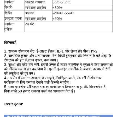
कार्यरत
आचरण तापमान
5oC~25oC
स्थिति
सापेक्षिक आर्द्रता
≤50%
शिपिंग
तापमान
-20oC~55oC
इकट्ठा करना
सापेक्षिक आर्द्रता
≤90%
कार्यरत
24 घंटे
तरीका
विशेषताएँ:
1. सामान्य संस्करण सेट: ई-लाइट हैंडल HE-1 और लेजर हैंड पीस HY-2।
2. अत्यधिक कुशल और आरामदायक: बिना किसी दुष्प्रभाव और निशान के बड़े क्षेत्र के
रंगद्रव्य को हटा दें,
उच्च दक्षता, कम समय।
3. सुरक्षा और कोई घाव नहीं. हमारी उन्नत ई-लाइट तकनीक ने सुरक्षा में छिपी समस्याओं
को मौलिक रूप से हल कर दिया है। पुरानी ई-लाइट तकनीक के बजाय, उपचार में रोगी
की असुविधा को दूर करें।
4. उपयोग में आसान: आसानी से समझने, नियंत्रित करने, आसानी से और सरल
प्रशिक्षण के लिए प्रत्यक्ष देखने वाली डिस्प्ले स्क्रीन।
5. उच्च प्रदर्शन: ऑप्टिकल हाथ का मानवीकरण डिजाइन खड़ा और विश्वसनीय है,
बिना बदले 50 हजार प्रकाश करने का आश्वासन देता है।
उपचार प्रभाव: