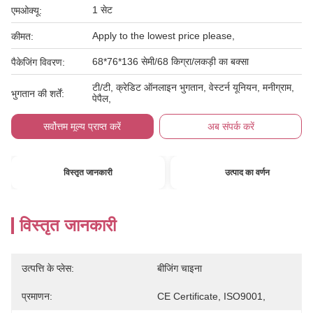
1 सेट
एमओक्यू:
Apply to the lowest price please,
कीमत:
68*76*136 सेमी/68 किग्रा/लकड़ी का बक्सा
पैकेजिंग विवरण:
टी/टी, क्रेडिट ऑनलाइन भुगतान, वेस्टर्न यूनियन, मनीग्राम,
भुगतान की शर्तें:
पेपैल,
सर्वोत्तम मूल्य प्राप्त करें
अब संपर्क करें
विस्तृत जानकारी
उत्पाद का वर्णन
विस्तृत जानकारी
उत्पत्ति के प्लेस:
बीजिंग चाइना
प्रमाणन:
CE Certificate, ISO9001,