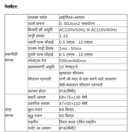
पैरामीटर:
प्रकाश स्रोत
आईपीएल+आरएफ
ऊर्जा घनत्व
0- 50J/cm2 समायोज्य
बिजली की आपूर्ति
AC220V/50Hz या AC110V/60Hz
नाड़ी संख्या
1-15
पहली पल्स चौड़ाई
0.5 एमएस - 10 एमएस
प्रथम नाड़ी विलंब
1ms - 50ms
तकनीकी
दूसरी पल्स चौड़ाई
0.5 एमएस - 10 एमएस
मानक
स्पेक्ट्रम रेंज
530nm/640nm
आकाशवाणी आवृति
10 मेगाहर्ट्ज
घुमावदार शीतलन
शीतलन प्रणाली
पानी की मदद से ठंडा करने वाले उपकरण
सेमी-कंडक्टर शीतलन प्रणाली
उपचार क्षेत्र
8*40मिमी2
बाहरी आयाम
68×76×136 सेमी
आंतरिक आयाम
47×50×110 सेमी
यंत्र
कुल वजन
68 किग्रा
मानक
शुद्ध वजन
90 किग्रा
स्क्रीन
रियल कलर टचिंग स्क्रीन
स्पॉट का आकार
8*40मिमी2