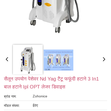
सैलून उपयोग पेशेवर Nd Yag टैटू फफूंदी हटाने 3 In1
बाल हटाने Ipl OPT लेजर डिवाइस
Zohonice
ब्रांड नाम:
ई8ए
मॉडल संख्या: