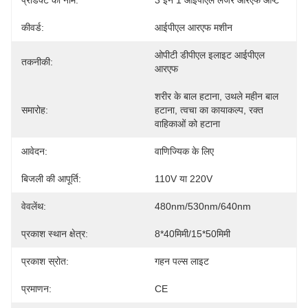
प्रोडक्ट का नाम:
3 इन 1 आईपीएल लेजर आरएफ ऑप्ट
कीवर्ड:
आईपीएल आरएफ मशीन
ओपीटी डीपीएल इलाइट आईपीएल 
तकनीकी:
आरएफ
शरीर के बाल हटाना, उथले महीन बाल 
समारोह:
हटाना, त्वचा का कायाकल्प, रक्त 
वाहिकाओं को हटाना
आवेदन:
वाणिज्यिक के लिए
बिजली की आपूर्ति:
110V या 220V
वेवलेंथ:
480nm/530nm/640nm
प्रकाश स्थान क्षेत्र:
8*40मिमी/15*50मिमी
प्रकाश स्रोत:
गहन पल्स लाइट
प्रमाणन:
CE