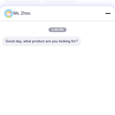
Ms. Zhou
त्वरित संपर्क
2:08 PM
Good day, what product are you looking for?
पता
No.58 Dazhuang रोड, तियानगोंगयुआन स्ट्रीट, डेक्सिंग जिला, बीजिंग,
चीन
टेलीफोन
86-10-60296356
ईमेल
zohonice@zohonice.com