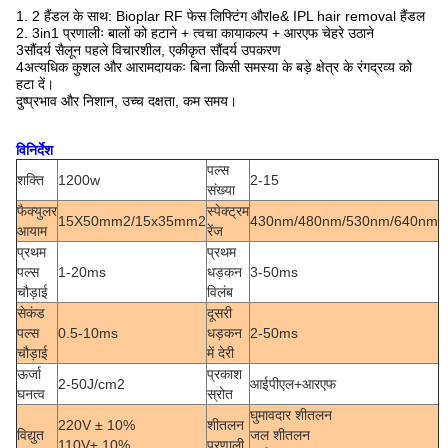
1. 2 हैंडल के साथ: Bioplar RF फेस लिफ्टिंग औरle& IPL hair removal हैंडल
2. 3in1 प्रणालीः बालों को हटाने + त्वचा कायाकल्प + आरएफ चेहरे उठाने
3सौंदर्य सैलून पहले विचारशील, एकीकृत सौंदर्य उपकरण
4अत्यधिक कुशल और आरामदायकः बिना किसी समस्या के बड़े क्षेत्र के रंगद्रव्य को
हटा दें।
दुष्प्रभाव और निशान, उच्च दक्षता, कम समय।
विनिर्देश
पल्स
शक्ति
1200w
2-15
संख्या
फैक्युलर
स्पेक्ट्रम
15X50mm2/15x35mm2
430nm/480nm/530nm/640nm
आयाम
रेंज
प्रथम
प्रथम
पल्स
1-20ms
धड़कन
3-50ms
चौड़ाई
विलंब
सेकंड
दूसरी
पल्स
0.5-10ms
धड़कन
2-50ms
चौड़ाई
में देरी
ऊर्जा
प्रकाश
2-50J/cm2
आईपीएल+आरएफ
घनत्व
स्रोत
घुमावदार शीतलन
220V ± 10%
शीतलन
विद्युत
जल शीतलन
110V± 10%
प्रणाली