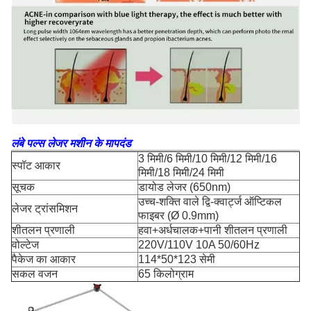
लंबे पल्स लेजर मशीन के मापदंड
3 मिमी/6 मिमी/10 मिमी/12 मिमी/16
स्पॉट आकार
मिमी/18 मिमी/24 मिमी
सूचक
डायोड लेजर (650nm)
उच्च-शक्ति वाले द्वि-क्वार्ट्ज ऑप्टिकल
लेजर ट्रांसमिशन
फाइबर (Ø 0.9mm)
शीतलन प्रणाली
हवा+अर्धचालक+पानी शीतलन प्रणाली
वोल्टेज
220V/110V 10A 50/60Hz
पैकेज का आकार
114*50*123 सेमी
सकल वजन
65 किलोग्राम