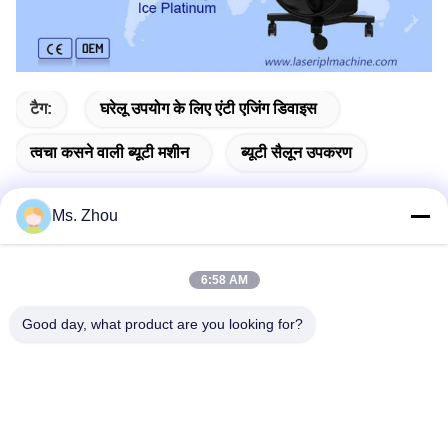
टैग:
घरेलू उपयोग के लिए एंटी एजिंग डिवाइस
त्वचा कसने वाली ब्यूटी मशीन
ब्यूटी सैलून उपकरण
Ms. Zhou
त्वरित संपर्क
6:58 AM
Good day, what product are you looking for?
पता
No.58 Dazhuang रोड, तियानगोंगयुआन स्ट्रीट, डेक्सिंग जिला, बीजिंग,
चीन
टेलीफोन
86-10-60296356