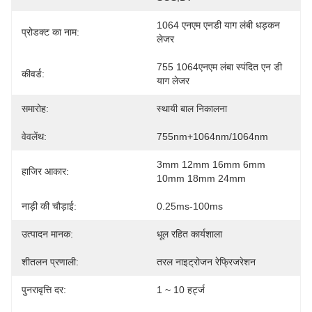
1064 एनएम एनडी याग लंबी धड़कन 
प्रोडक्ट का नाम:
लेजर
755 1064एनएम लंबा स्पंदित एन डी 
कीवर्ड:
याग लेजर
समारोह:
स्थायी बाल निकालना
वेवलेंथ:
755nm+1064nm/1064nm
3mm 12mm 16mm 6mm 
हाजिर आकार:
10mm 18mm 24mm
नाड़ी की चौड़ाई:
0.25ms-100ms
उत्पादन मानक:
धूल रहित कार्यशाला
शीतलन प्रणाली:
तरल नाइट्रोजन रेफ्रिजरेशन
पुनरावृत्ति दर:
1 ~ 10 हर्ट्ज