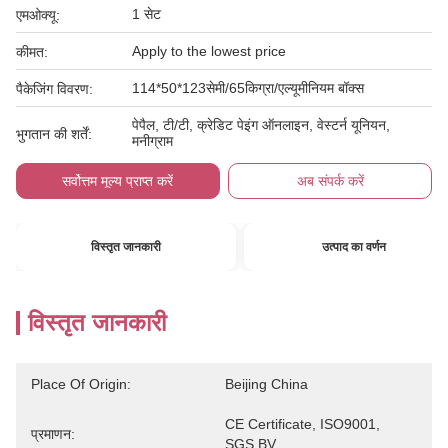
1 सेट
एमओक्यू:
Apply to the lowest price
कीमत:
114*50*123सेमी/65किग्रा/एल्यूमीनियम बॉक्स
पैकेजिंग विवरण:
पेपैल, टी/टी, क्रेडिट पेइंग ऑनलाइन, वेस्टर्न यूनियन,
भुगतान की शर्तें:
मनीग्राम
सर्वोत्तम मूल्य प्राप्त करें
अब संपर्क करें
विस्तृत जानकारी
उत्पाद का वर्णन
विस्तृत जानकारी
Place Of Origin:
Beijing China
CE Certificate, ISO9001, 
प्रमाणन:
SGS,BV