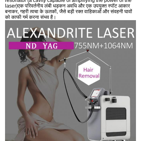
resonator (a cavity capable of amplifying the power of the
laser)एक परिवर्तनीय लंबी धड़कन अवधि और एक उपयुक्त स्पॉट आकार
बनाकर, गहरी त्वचा के ऊतकों, जैसे बड़ी रक्त वाहिकाओं और संवहनी घावों
को काफी गर्म करना संभव है।