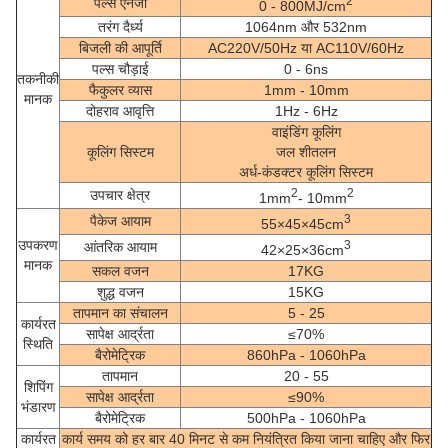
2
पल्स एनर्जी
0 - 800MJ/cm
तरंग दैर्ध्य
1064nm और 532nm
बिजली की आपूर्ति
AC220V/50Hz या AC110V/60Hz
पल्स चौड़ाई
0 - 6ns
तकनीकी
फैकुलर व्यास
1mm - 10mm
मानक
दोहराव आवृत्ति
1Hz - 6Hz
वाइंडिंग कूलिंग
कूलिंग सिस्टम
जल शीतलन
अर्ध-कंडक्टर कूलिंग सिस्टम
2
2
उपचार क्षेत्र
1mm
- 10mm
3
पैकेज आयाम
55×45×45cm
उपकरण
3
आंतरिक आयाम
42×25×36cm
मानक
सकल वजन
17KG
शुद्ध वजन
15KG
तापमान का संचालन
5 - 25
कार्यरत
सापेक्ष आर्द्रता
≤70%
स्थिति
बैरोमेट्रिक
860hPa - 1060hPa
तापमान
20 - 55
शिपिंग
सापेक्ष आर्द्रता
≤90%
भंडारण
बैरोमेट्रिक
500hPa - 1060hPa
कार्यरत
कार्य समय को हर बार 40 मिनट से कम नियंत्रित किया जाना चाहिए और फिर