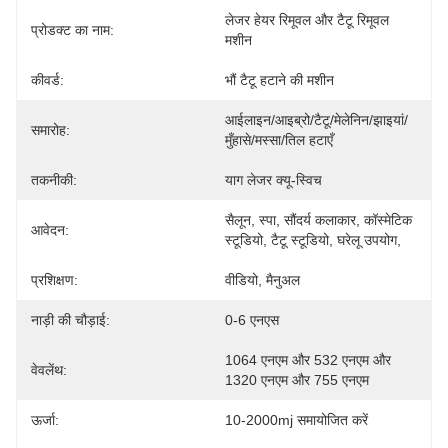
लेजर हेयर रिमूवल और टैटू रिमूवल 
प्रोडक्ट का नाम:
मशीन
कीवर्ड:
भौं टैटू हटाने की मशीन
आईलाइन/आइब्रो/टैटू/मेलेनिन/झाइयां/
समारोह:
मुँहासे/मस्सा/तिल हटाएँ
तकनीकी:
याग लेजर क्यू-स्विच
सैलून, स्पा, सौंदर्य कलाकार, कॉस्मेटिक 
आवेदन:
स्टूडियो, टैटू स्टूडियो, घरेलू उपयोग,
प्रशिक्षण:
वीडियो, मैनुअल
नाड़ी की चौड़ाई:
0-6 एनएस
1064 एनएम और 532 एनएम और 
वेवलेंथ:
1320 एनएम और 755 एनएम
ऊर्जा:
10-2000mj समायोजित करें