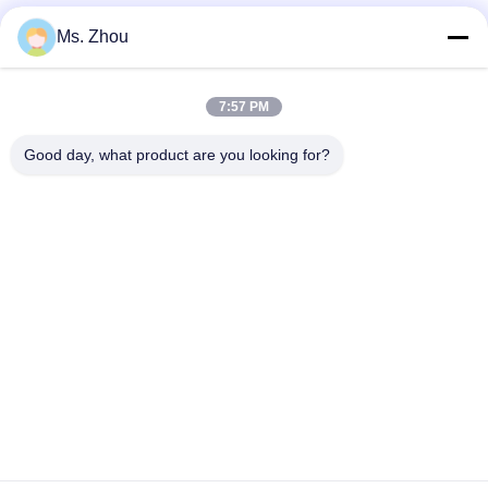
Ms. Zhou
त्वरित संपर्क
7:57 PM
पता
Good day, what product are you looking for?
No.58 Dazhuang रोड, तियानगोंगयुआन स्ट्रीट, डेक्सिंग जिला, बीजिंग,
चीन
टेलीफोन
86-10-60296356
ईमेल
zohonice@zohonice.com
गोपनीयता नीति
|
साइटमैप
| चीन अच्छा गुणवत्ता आईपीएल लेजर मशीन