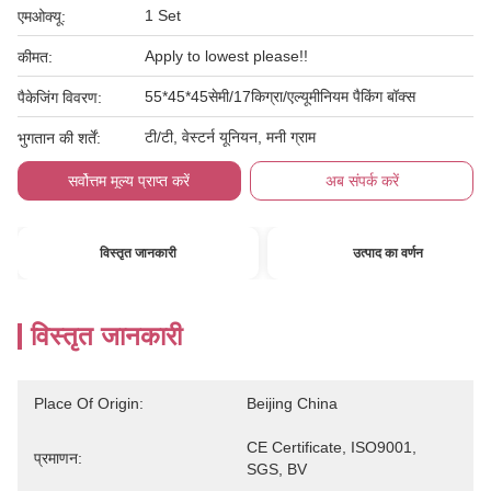
1 Set
एमओक्यू:
Apply to lowest please!!
कीमत:
55*45*45सेमी/17किग्रा/एल्यूमीनियम पैकिंग बॉक्स
पैकेजिंग विवरण:
टी/टी, वेस्टर्न यूनियन, मनी ग्राम
भुगतान की शर्तें:
सर्वोत्तम मूल्य प्राप्त करें
अब संपर्क करें
विस्तृत जानकारी
उत्पाद का वर्णन
विस्तृत जानकारी
Place Of Origin:
Beijing China
CE Certificate, ISO9001, 
प्रमाणन:
SGS, BV