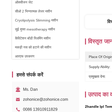
ऑक्सीजन जेट
सीओ 2 भिन्नात्मक लेजर मशीन
Cryolipolysis Slimming मशीन
वि
सुई मुफ्त mesotherapy मशीन
कैविटेशन बॉडी स्लिमिंग मशीन
विस्तृत जा
मकड़ी नस को हटाने की मशीन
आरएफ उपकरण
Place Of Origi
शारीरिक चिकित्सा मशीन
Supply Ability:
हमसे संपर्क करें
1470nm डायोड लेजर
प्रमुखता देना:
Ms. Dan
उत्पाद का व
zohonice@zohonice.com
2handle Ipl Te
0086 13910911829