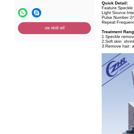
Quick Detail:
Feature:
Speckle
Light Source:
Int
Pulse Number
:
2/
Repeat Frequenc
अब संपर्क करें
Treatment Rang
1.Speckle removi
2.Soft skin: shr
3.Remove hair: ar