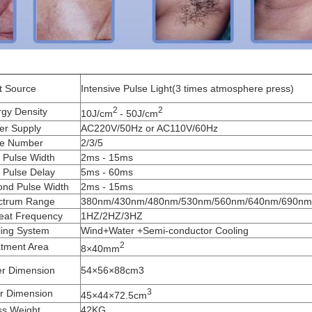
t Source
Intensive Pulse Light(3 times atmosphere press)
2
2
gy Density
10J/cm
- 50J/cm
er Supply
AC220V/50Hz or AC110V/60Hz
se Number
2/3/5
t Pulse Width
2ms - 15ms
t Pulse Delay
5ms - 60ms
ond Pulse Width
2ms - 15ms
ctrum Range
380nm/430nm/480nm/530nm/560nm/640nm/690nm
eat Frequency
1HZ/2HZ/3HZ
ling System
Wind+Water +Semi-conductor Cooling
2
tment Area
8×40mm
er Dimension
54×56×88cm3
3
r Dimension
45×44×72.5cm
ss Weight
42KG