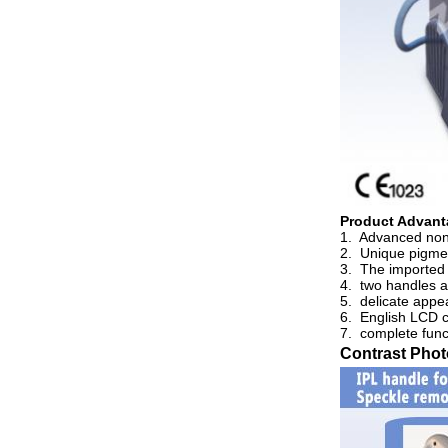
Product Advant
1. Advanced non-
2. Unique pigment
3. The imported s
4. two handles a
5. delicate app
6. English LCD co
7. complete func
Contrast Phot