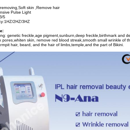
 removing,
Soft skin ,
Remove hair
ensive Pulse Light
3/5
y:
1HZ/2HZ/3HZ
e:
ng: genetic freckle,age pigment,sunburn,deep freckle,birthmark and d
ink pores,whiten skin, remove red blood streak,smooth small wrinkle of 
mpit hair, beard, and the hair of limbs,temple,and the part of Bikini.