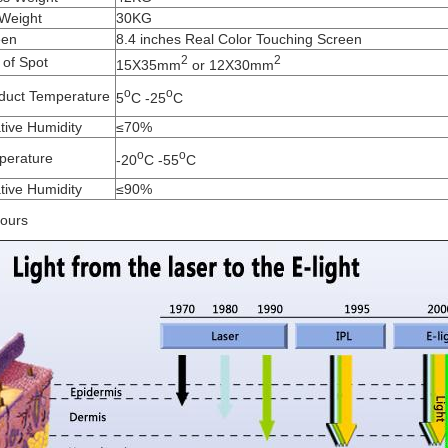
Weight
30KG
een
8.4 inches Real Color Touching Screen
2
2
 of Spot
15X35mm
or 12X30mm
o
o
duct Temperature
5
C -25
C
tive Humidity
≤70%
o
o
perature
-20
C -55
C
tive Humidity
≤90%
ours