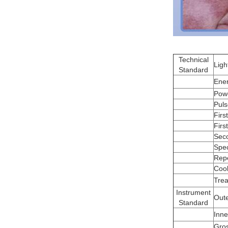
Technical
Ligh
Standard
Ener
Pow
Pul
Firs
Firs
Sec
Spe
Rep
Coo
Trea
Instrument
Out
Standard
Inne
Gro