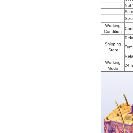
Net 
Scr
Size
Working
Con
Condition
Rela
Shipping
Tem
Store
Rela
Working
24 h
Mode