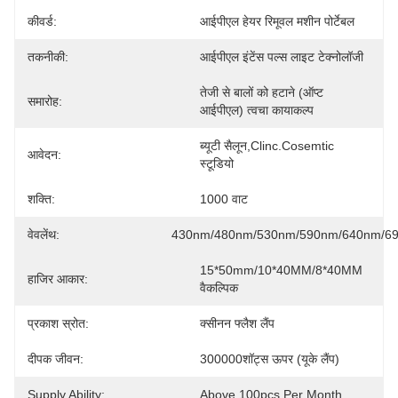
कीवर्ड:
आईपीएल हेयर रिमूवल मशीन पोर्टेबल
तकनीकी:
आईपीएल इंटेंस पल्स लाइट टेक्नोलॉजी
तेजी से बालों को हटाने (ऑप्ट 
समारोह:
आईपीएल) त्वचा कायाकल्प
ब्यूटी सैलून,clinc.Cosemtic 
आवेदन:
स्टूडियो
शक्ति:
1000 वाट
वेवलेंथ:
430nm/480nm/530nm/590nm/640nm/6
15*50mm/10*40MM/8*40MM 
हाजिर आकार:
वैकल्पिक
प्रकाश स्रोत:
क्सीनन फ्लैश लैंप
दीपक जीवन:
300000शॉट्स ऊपर (यूके लैंप)
Supply Ability:
Above 100pcs Per Month