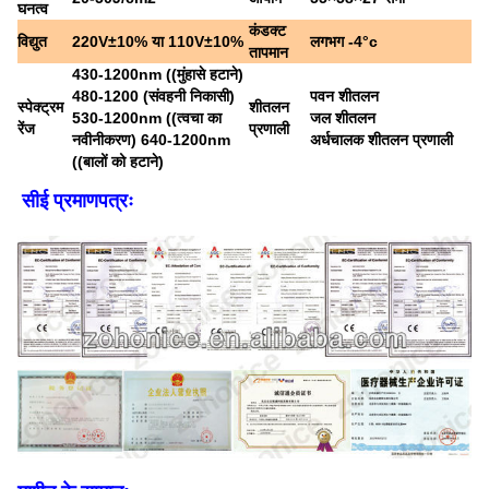
घनत्व
कंडक्ट
विद्युत
220V±10% या 110V±10%
लगभग -4°c
तापमान
430-1200nm ((मुंहासे हटाने)
480-1200 (संवहनी निकासी)
पवन शीतलन
स्पेक्ट्रम
शीतलन
530-1200nm ((त्वचा का
जल शीतलन
रेंज
प्रणाली
नवीनीकरण) 640-1200nm
अर्धचालक शीतलन प्रणाली
((बालों को हटाने)
सीई प्रमाणपत्रः