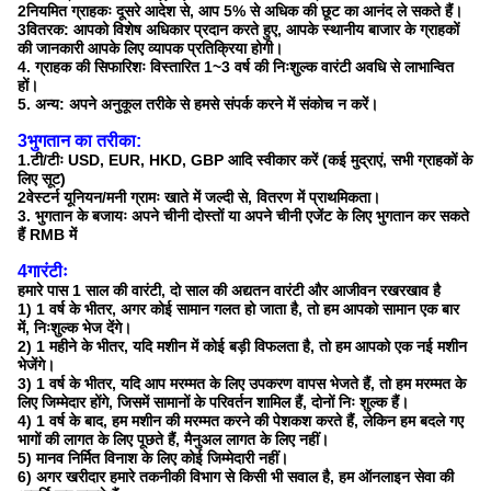
2नियमित ग्राहकः दूसरे आदेश से, आप 5% से अधिक की छूट का आनंद ले सकते हैं।
3वितरक: आपको विशेष अधिकार प्रदान करते हुए, आपके स्थानीय बाजार के ग्राहकों
की जानकारी आपके लिए व्यापक प्रतिक्रिया होगी।
4. ग्राहक की सिफारिशः विस्तारित 1~3 वर्ष की निःशुल्क वारंटी अवधि से लाभान्वित
हों।
5. अन्य: अपने अनुकूल तरीके से हमसे संपर्क करने में संकोच न करें।
3भुगतान का तरीका:
1.टी/टीः USD, EUR, HKD, GBP आदि स्वीकार करें (कई मुद्राएं, सभी ग्राहकों के
लिए सूट)
2वेस्टर्न यूनियन/मनी ग्रामः खाते में जल्दी से, वितरण में प्राथमिकता।
3. भुगतान के बजायः अपने चीनी दोस्तों या अपने चीनी एजेंट के लिए भुगतान कर सकते
हैं RMB में
4गारंटीः
हमारे पास 1 साल की वारंटी, दो साल की अद्यतन वारंटी और आजीवन रखरखाव है
1) 1 वर्ष के भीतर, अगर कोई सामान गलत हो जाता है, तो हम आपको सामान एक बार
में, निःशुल्क भेज देंगे।
2) 1 महीने के भीतर, यदि मशीन में कोई बड़ी विफलता है, तो हम आपको एक नई मशीन
भेजेंगे।
3) 1 वर्ष के भीतर, यदि आप मरम्मत के लिए उपकरण वापस भेजते हैं, तो हम मरम्मत के
लिए जिम्मेदार होंगे, जिसमें सामानों के परिवर्तन शामिल हैं, दोनों निः शुल्क हैं।
4) 1 वर्ष के बाद, हम मशीन की मरम्मत करने की पेशकश करते हैं, लेकिन हम बदले गए
भागों की लागत के लिए पूछते हैं, मैनुअल लागत के लिए नहीं।
5) मानव निर्मित विनाश के लिए कोई जिम्मेदारी नहीं।
6) अगर खरीदार हमारे तकनीकी विभाग से किसी भी सवाल है, हम ऑनलाइन सेवा की