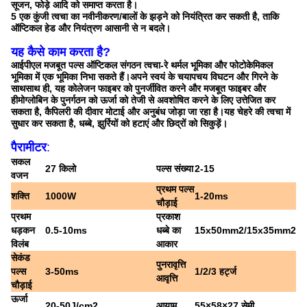
सूजन, फोड़े आदि को समाप्त करता है।
5 एक कुंजी त्वचा का नवीनीकरण/बालों के झड़ने को नियंत्रित कर सकती है, ताकि
ऑप्टिकल हेड और नियंत्रण आसानी से न बदले।
यह कैसे काम करता है?
आईपीएल मजबूत पल्स ऑप्टिकल संगठन त्वचा-रे थर्मल भूमिका और फोटोकेमिकल
भूमिका में एक भूमिका निभा सकते हैं।अपने स्वयं के चयापचय विघटन और गिरने के
साथसाथ ही, यह कोलेजन फाइबर को पुनर्जीवित करने और मजबूत फाइबर और
हीमोग्लोबिन के पुनर्गठन को ऊर्जा को तेजी से अवशोषित करने के लिए उत्तेजित कर
सकता है, कैपिलरी की दीवार मोटाई और अनुबंध जोड़ा जा रहा है।यह चेहरे की त्वचा में
सुधार कर सकता है, धब्बे, झुर्रियों को हटाएं और छिद्रों को सिकुड़ें।
पैरामीटर
:
सकल
27 किलो
पल्स संख्या
2-15
वजन
प्रथम पल्स
शक्ति
1000W
1-20ms
चौड़ाई
प्रथम
प्रकाश
धड़कन
0.5-10ms
धब्बे का
15x50mm2/15x35mm2
विलंब
आकार
सेकंड
पुनरावृत्ति
पल्स
3-50ms
1/2/3 हर्ट्ज
आवृत्ति
चौड़ाई
ऊर्जा
20-50J/cm2
आयाम
55×58×27 सेमी