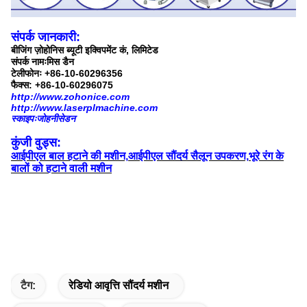
संपर्क जानकारी:
बीजिंग ज़ोहोनिस ब्यूटी इक्विपमेंट कं, लिमिटेड
संपर्क नामःमिस डैन
टेलीफोनः +86-10-60296356
फैक्स: +86-10-60296075
http://www.zohonice.com
http://www.laserplmachine.com
स्काइपःजोहनीसेडन
कुंजी वुड्स:
आईपीएल बाल हटाने की मशीन,
आईपीएल सौंदर्य सैलून उपकरण,
भूरे रंग के
बालों को हटाने वाली मशीन
टैग:
रेडियो आवृत्ति सौंदर्य मशीन