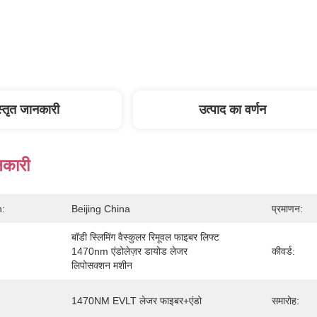
स्तृत जानकारी
उत्पाद का वर्णन
नकारी
n:
Beijing China
प्रमाणन:
बॉडी स्लिमिंग वैस्कुलर रिमूवल फाइबर लिफ्ट 
1470nm एंडोलेज़र डायोड लेजर 
कीवर्ड:
लिपोसक्शन मशीन
1470NM EVLT लेजर फाइबर+एंडो
समारोह: