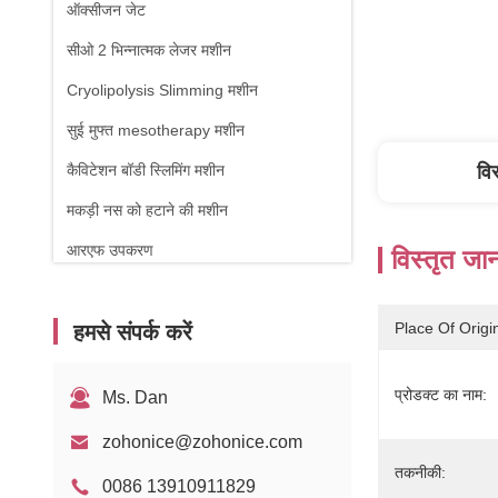
ऑक्सीजन जेट
सीओ 2 भिन्नात्मक लेजर मशीन
Cryolipolysis Slimming मशीन
सुई मुफ्त mesotherapy मशीन
कैविटेशन बॉडी स्लिमिंग मशीन
वि
मकड़ी नस को हटाने की मशीन
आरएफ उपकरण
विस्तृत जा
शारीरिक चिकित्सा मशीन
Place Of Origi
हमसे संपर्क करें
1470nm डायोड लेजर
प्रोडक्ट का नाम:
Ms. Dan
zohonice@zohonice.com
तकनीकी:
0086 13910911829