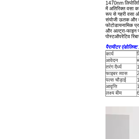
1470nm लिपोलिटिक
में अतिरिक्त वसा 
रूप से गहरी वसा औ
संयोजी ऊतक और वस
फोटोडायनामिक प्रभ
और अल्ट्रा-फाइन प
पोस्टऑपरेटिव रिबा
पैरामीटर एंडोलिफ
कार्य
ल
आवेदन
ब
तरंग दैर्ध्य
फाइबर व्यास
2
पल्स चौड़ाई
आवृत्ति
लक्ष्य बीम