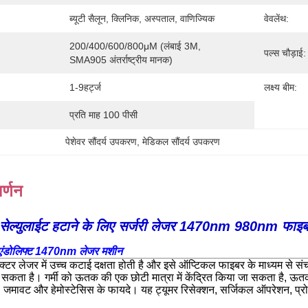
ब्यूटी सैलून, क्लिनिक, अस्पताल, वाणिज्यिक
वेवलेंथ:
200/400/600/800μM (लंबाई 3M, 
पल्स चौड़ाई:
SMA905 अंतर्राष्ट्रीय मानक)
1-9हर्ट्ज
लक्ष्य बीम:
प्रति माह 100 पीसी
पेशेवर सौंदर्य उपकरण
, 
मेडिकल सौंदर्य उपकरण
र्णन
सेल्युलाईट हटाने के लिए सर्जरी लेजर 1470nm 980nm फाइ
एंडोलिफ्ट 1470nm लेजर मशीन
र लेजर में उच्च कटाई दक्षता होती है और इसे ऑप्टिकल फाइबर के माध्यम से संच
कता है। गर्मी को ऊतक की एक छोटी मात्रा में केंद्रित किया जा सकता है, ऊत
ै। जमावट और हेमोस्टेसिस के फायदे। यह ट्यूमर रिसेक्शन, सर्जिकल ऑपरेशन, प्रोस