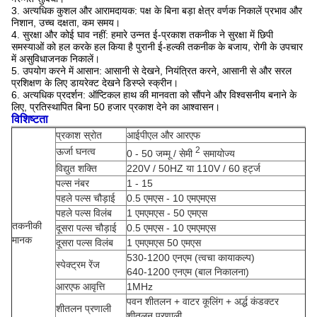
3. अत्यधिक कुशल और आरामदायक: पक्ष के बिना बड़ा क्षेत्र वर्णक निकालें प्रभाव और
निशान, उच्च दक्षता, कम समय।
4. सुरक्षा और कोई घाव नहीं: हमारे उन्नत ई-प्रकाश तकनीक ने सुरक्षा में छिपी
समस्याओं को हल करके हल किया है पुरानी ई-हल्की तकनीक के बजाय, रोगी के उपचार
में असुविधाजनक निकालें।
5. उपयोग करने में आसान: आसानी से देखने, नियंत्रित करने, आसानी से और सरल
प्रशिक्षण के लिए डायरेक्ट देखने डिस्प्ले स्क्रीन।
6. अत्यधिक प्रदर्शन: ऑप्टिकल हाथ की मानवता को सौंपने और विश्वसनीय बनाने के
लिए, प्रतिस्थापित बिना 50 हजार प्रकाश देने का आश्वासन।
विशिष्टता
प्रकाश स्रोत
आईपीएल और आरएफ
2
ऊर्जा घनत्व
0 - 50 जम्मू / सेमी
समायोज्य
विद्युत शक्ति
220V / 50HZ या 110V / 60 हर्ट्ज
पल्स नंबर
1 - 15
पहले पल्स चौड़ाई
0.5 एमएस - 10 एमएमएस
पहले पल्स विलंब
1 एमएमएस - 50 एमएस
तकनीकी
दूसरा पल्स चौड़ाई
0.5 एमएस - 10 एमएमएस
मानक
दूसरा पल्स विलंब
1 एमएमएस 50 एमएस
530-1200 एनएम (त्वचा कायाकल्प)
स्पेक्ट्रम रेंज
640-1200 एनएम (बाल निकालना)
आरएफ आवृत्ति
1MHz
पवन शीतलन + वाटर कूलिंग + अर्द्ध कंडक्टर
शीतलन प्रणाली
शीतलन प्रणाली