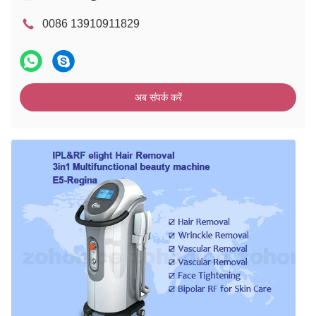
0086 13910911829
अब संपर्क करें