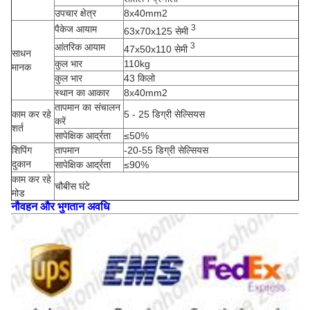
उपचार क्षेत्र
8x40mm2
3
पैकेज आयाम
63x70x125 सेमी
3
आंतरिक आयाम
47x50x110 सेमी
साधन
कुल भार
110kg
मानक
कुल भार
43 किलो
स्थान का आकार
8x40mm2
तापमान का संचालन
काम कर रहे
5 - 25 डिग्री सेल्सियस
करें
शर्त
सापेक्षिक आर्द्रता
≤50%
शिपिंग
तापमान
-20-55 डिग्री सेल्सियस
दुकान
सापेक्षिक आर्द्रता
≤90%
काम कर रहे
चौबीस घंटे
मोड
नौवहन और भुगतान अवधि