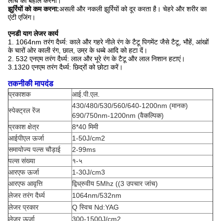
लोच को बहाल करना।
झुर्रियों को कम करना:
असली और नकली झुर्रियों को दूर करता है। चेहरे और शरीर का
एंटी एजिंग।
एनडी याग लेजर कार्य
1. 1064nm तरंग दैर्ध्य: काले और गहरे नीले रंग के टैटू पिगमेंट जैसे टैटू, भौहें, आंखों
के चारों ओर काली रंग, छाल, उम्र के धब्बे आदि को हटा दें।
2. 532 एनएम तरंग दैर्ध्य: लाल और भूरे रंग के टैटू और लाल निशान हटाएं।
3.1320 एनएम तरंग दैर्ध्य: छिद्रों को छोटा करें।
तकनीकी मापदंड
प्रकाशक
आई.पी.एल.
430/480/530/560/640-1200nm (मानक)
स्पेक्ट्रल रेंज
690/750nm-1200nm (
वैकल्पिक
)
प्रकाश क्षेत्र
8*40 मिमी
आईपीएल ऊर्जा
1-50J/cm2
समायोज्य पल्स चौड़ाई
2-99ms
पल्स संख्या
१-५
आरएफ ऊर्जा
1-30J/cm3
आरएफ आवृत्ति
द्विध्रुवीय 5Mhz ((3 उपचार जांच)
लेजर तरंग दैर्ध्य
1064nm/532nm
लेजर प्रकार
Q स्विच Nd:YAG
लेजर ऊर्जा
300-1500J/cm2