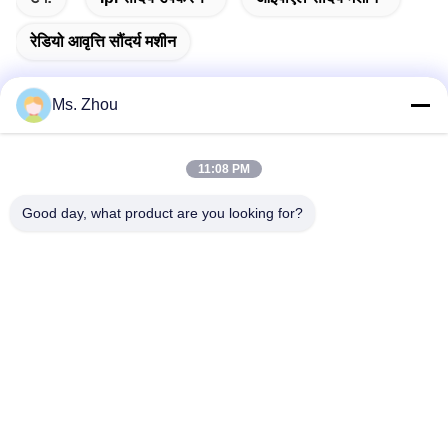
रेडियो आवृत्ति सौंदर्य मशीन
Ms. Zhou
त्वरित संपर्क
11:08 PM
पता
Good day, what product are you looking for?
No.58 Dazhuang रोड, तियानगोंगयुआन स्ट्रीट, डेक्सिंग जिला, बीजिंग,
चीन
टेलीफोन
86-10-60296356
ईमेल
zohonice@zohonice.com