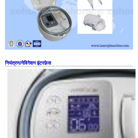
नियंत्रण/नेविगेशन इंटरफ़ेस