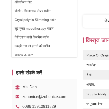
ऑक्सीजन जेट
सीओ 2 भिन्नात्मक लेजर मशीन
Cryolipolysis Slimming मशीन
वि
सुई मुफ्त mesotherapy मशीन
कैविटेशन बॉडी स्लिमिंग मशीन
विस्तृत जा
मकड़ी नस को हटाने की मशीन
आरएफ उपकरण
Place Of Origi
शारीरिक चिकित्सा मशीन
समारोह:
हमसे संपर्क करें
1470nm डायोड लेजर
शैली:
आवृत्ति:
Ms. Dan
Supply Ability:
zohonice@zohonice.com
प्रमुखता देना:
0086 13910911829