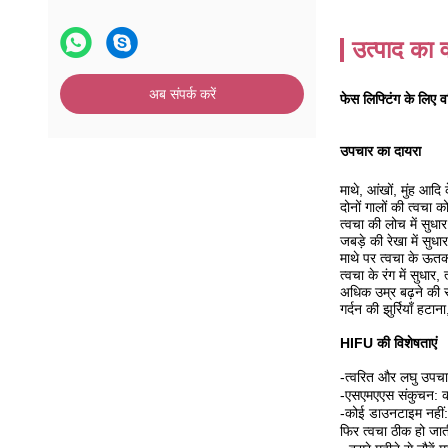
उत्पाद का व
अब संपर्क करें
फेस लिफ्टिंग के लिए
उपचार का दायरा
माथे, आंखों, मुंह आदि
दोनों गालों की त्वच
त्वचा की लोच में सु
जबड़े की रेखा में सु
माथे पर त्वचा के ऊतक
त्वचा के रंग में सुध
अधिक उम्र बढ़ने की स
गर्दन की झुर्रियाँ हटा
HIFU की विशेषताएं
-त्वरित और लघु उपच
-एसएमएएस संकुचन: क
-कोई डाउनटाइम नहीं: प
फिर त्वचा ठीक हो जात