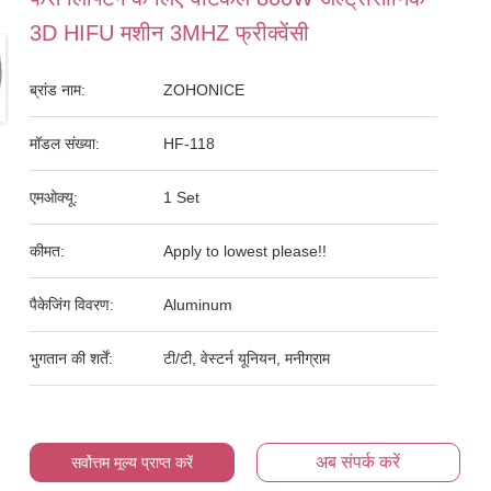
3D HIFU मशीन 3MHZ फ्रीक्वेंसी
ब्रांड नाम:
ZOHONICE
मॉडल संख्या:
HF-118
एमओक्यू:
1 Set
कीमत:
Apply to lowest please!!
पैकेजिंग विवरण:
Aluminum
भुगतान की शर्तें:
टी/टी, वेस्टर्न यूनियन, मनीग्राम
अब संपर्क करें
सर्वोत्तम मूल्य प्राप्त करें