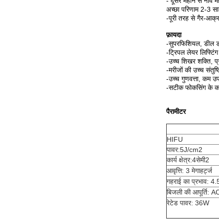
- दूसरे महीने से नौवे
अच्छा परिणाम 2-3 स
-पूरी तरह से गैर-आक्
फ़ायदा
-सुपरफिशियल, डील ड
-ट्रिपल लेयर लिफ्टिंग
-उच्च शिखर शक्ति, प
-मरीजों की उच्च संतुष्ट
-उच्च गुणवत्ता, कम उपभ
-सटीक फोकसिंग के क
पैरामीटर
HIFU
पावर:5J/cm2
कार्य क्षेत्र:4सेमी2
आवृत्ति: 3 मेगाहर्ट्ज
गहराई का प्रभाव: 4.
बिजली की आपूर्ति
रेटेड पावर: 36W