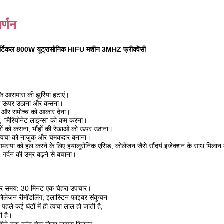
र्णन
 वर्टिकल 800W यूट्रासोनिक HIFU मशीन 3MHZ फ्रीक्वेंसी
 के आसपास की झुर्रियां हटाएं।
ा को ऊपर उठाना और कसना।
धार और समोच्च को आकार देना।
धार, "मैरियोनेट लाइन्स" को कम करना।
ों को कसना, भौंहों की रेखाओं को ऊपर उठाना।
ार, त्वचा को नाजुक और चमकदार बनाना।
मस्या को हल करने के लिए हयालूरोनिक एसिड, कोलेजन जैसे सौंदर्य इंजेक्शन के साथ मिलान 
ना, गर्दन की उम्र बढ़ने से बचाना।
ार समय: 30 मिनट एक चेहरा उपचार।
ोलेजन रीमॉडलिंग, इलास्टिन फाइबर संकुचन
हले कई घंटों में ही त्वचा लाल हो जाती है,
ी है।