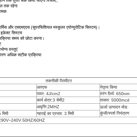
ं महीने तक तुरंत चेक किया जाएगा रिजल्ट,
ाल तक रहेगा
रामक
र्मिस और एसएमएएस (सुपरफिशियल मस्कुलर एपोन्यूरोटिक सिस्टम)।
 इफ़ेक्ट सिस्टम
्रक्रिया समय को छोटा करना।
ि
ोग्य वस्तुएं
ारण अधिक सटीक प्रक्रिया
तकनीकी पैरामीटर
आरएफ
नेतृत्व किया
पावर: 4J/cm2
तरंग दैर्ध्य: 650nm
कार्य क्षेत्र:3 सेमी2
ताकत: 5000mcd
आवृत्ति:2MHZ
ऊर्जा उत्पादन मोड:
कुंजी/स्पर्श नियंत्रण
5 मिमी
गहराई का प्रभाव: 3 मिमी
: AC90V~240V 50HZ/60HZ