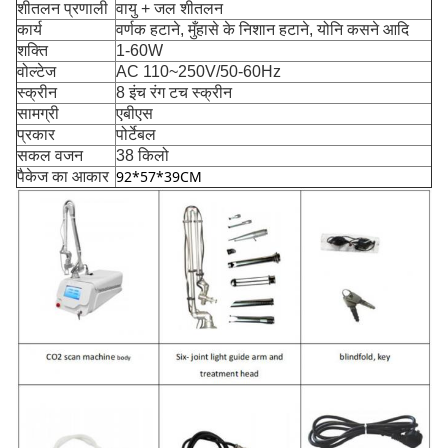
शीतलन प्रणाली
वायु + जल शीतलन
कार्य
वर्णक हटाने, मुँहासे के निशान हटाने, योनि कसने आदि
शक्ति
1-60W
वोल्टेज
AC 110~250V/50-60Hz
स्क्रीन
8 इंच रंग टच स्क्रीन
सामग्री
एबीएस
प्रकार
पोर्टेबल
सकल वजन
38 किलो
92*57*39CM
पैकेज का आकार