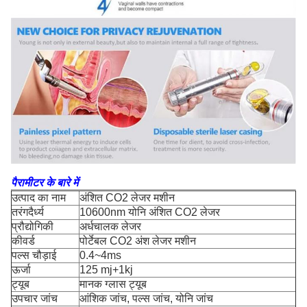
पैरामीटर के बारे में
उत्पाद का नाम
अंशित CO2 लेजर मशीन
तरंगदैर्ध्य
10600nm योनि अंशित CO2 लेजर
प्रौद्योगिकी
अर्धचालक लेजर
कीवर्ड
पोर्टेबल CO2 अंश लेजर मशीन
पल्स चौड़ाई
0.4~4ms
ऊर्जा
125 mj+1kj
ट्यूब
मानक ग्लास ट्यूब
उपचार जांच
आंशिक जांच, पल्स जांच, योनि जांच