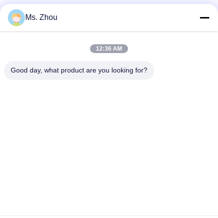
Ms. Zhou
त्वरित संपर्क
12:36 AM
Good day, what product are you looking for?
पता
No.58 Dazhuang रोड, तियानगोंगयुआन स्ट्रीट, डेक्सिंग जिला, बीजिंग,
चीन
टेलीफोन
86-10-60296356
ईमेल
zohonice@zohonice.com
गोपनीयता नीति
|
साइटमैप
| चीन अच्छा गुणवत्ता आईपीएल लेजर मशीन