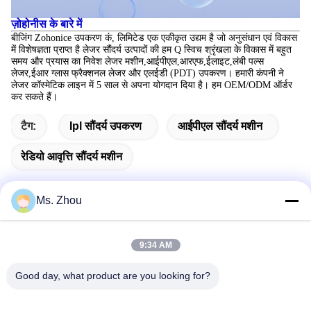
ज़ोहोनीस के बारे में
बीजिंग Zohonice उपकरण कं, लिमिटेड एक एकीकृत उद्यम है जो अनुसंधान एवं विकास
में विशेषज्ञता प्राप्त है
लेजर सौंदर्य उत्पादों की हम Q स्विच श्रृंखला के विकास में बहुत
समय और प्रयास का निवेश
लेजर मशीन,आईपीएल,आरएफ,ईलाइट,लंबी पल्स
लेजर,ईआर ग्लास फ्रैक्शनल लेजर और एलईडी (PDT) उपकरण।
हमारी कंपनी ने
लेजर कॉस्मेटिक लाइन में 5 साल से अपना योगदान दिया है। हम OEM/ODM ऑर्डर
कर सकते हैं।
टैग:
Ipl सौंदर्य उपकरण
आईपीएल सौंदर्य मशीन
रेडियो आवृत्ति सौंदर्य मशीन
Ms. Zhou
त्वरित संपर्क
9:34 AM
पता
Good day, what product are you looking for?
No.58 Dazhuang रोड, तियानगोंगयुआन स्ट्रीट, डेक्सिंग जिला, बीजिंग,