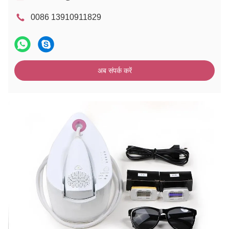
0086 13910911829
अब संपर्क करें