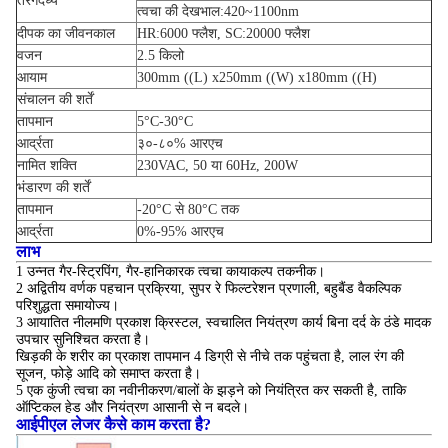
तरंगदैर्ध्य
त्वचा की देखभाल:420~1100nm
दीपक का जीवनकाल
HR:6000 फ्लैश, SC:20000 फ्लैश
वजन
2.5 किलो
आयाम
300mm ((L) x250mm ((W) x180mm ((H)
संचालन की शर्तें
तापमान
5°C-30°C
आर्द्रता
३०-८०% आरएच
नामित शक्ति
230VAC, 50 या 60Hz, 200W
भंडारण की शर्तें
तापमान
-20°C से 80°C तक
आर्द्रता
0%-95% आरएच
लाभ
1 उन्नत गैर-स्ट्रिपिंग, गैर-हानिकारक त्वचा कायाकल्प तकनीक।
2 अद्वितीय वर्णक पहचान प्रक्रिया, सुपर रे फिल्टरेशन प्रणाली, बहुबैंड वैकल्पिक
परिशुद्धता समायोज्य।
3 आयातित नीलमणि प्रकाश क्रिस्टल, स्वचालित नियंत्रण कार्य बिना दर्द के ठंडे मादक
उपचार सुनिश्चित करता है।
खिड़की के शरीर का प्रकाश तापमान 4 डिग्री से नीचे तक पहुंचता है, लाल रंग की
सूजन, फोड़े आदि को समाप्त करता है।
5 एक कुंजी त्वचा का नवीनीकरण/बालों के झड़ने को नियंत्रित कर सकती है, ताकि
ऑप्टिकल हेड और नियंत्रण आसानी से न बदले।
आईपीएल लेजर कैसे काम करता है?