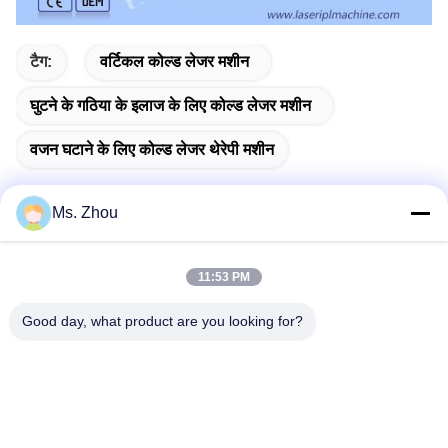
टैग:
वर्टिकल कोल्ड लेजर मशीन
घुटने के गठिया के इलाज के लिए कोल्ड लेजर मशीन
वजन घटाने के लिए कोल्ड लेजर थेरेपी मशीन
Ms. Zhou
त्वरित संपर्क
11:53 PM
Good day, what product are you looking for?
पता
No.58 Dazhuang रोड, तियानगोंगयुआन स्ट्रीट, डेक्सिंग जिला, बीजिंग,
चीन
टेलीफोन
86-10-60296356