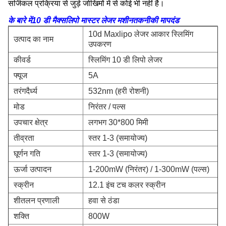
सर्जिकल प्रक्रिया से जुड़े जोखिमों में से कोई भी नहीं है।
के बारे में
10 डी मैक्सलिपो मास्टर लेजर मशीन
तकनीकी मापदंड
10d Maxlipo लेजर आकार स्लिमिंग
उत्पाद का नाम
उपकरण
कीवर्ड
स्लिमिंग 10 डी लिपो लेजर
फ्यूज
5A
तरंगदैर्ध्य
532nm (हरी रोशनी)
मोड
निरंतर / पल्स
उपचार क्षेत्र
लगभग 30*800 मिमी
तीव्रता
स्तर 1-3 (समायोज्य)
घूर्णन गति
स्तर 1-3 (समायोज्य)
ऊर्जा उत्पादन
1-200mW (निरंतर) / 1-300mW (पल्स)
स्क्रीन
12.1 इंच टच कलर स्क्रीन
शीतलन प्रणाली
हवा से ठंडा
शक्ति
800W