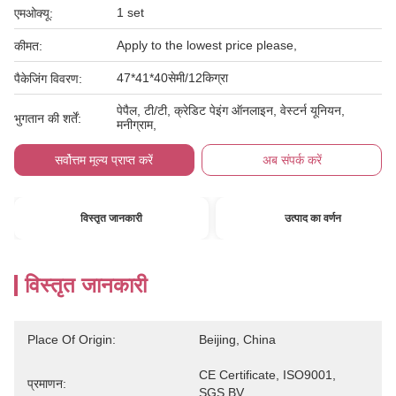
1 set
एमओक्यू:
Apply to the lowest price please,
कीमत:
47*41*40सेमी/12किग्रा
पैकेजिंग विवरण:
पेपैल, टी/टी, क्रेडिट पेइंग ऑनलाइन, वेस्टर्न यूनियन,
भुगतान की शर्तें:
मनीग्राम,
सर्वोत्तम मूल्य प्राप्त करें
अब संपर्क करें
विस्तृत जानकारी
उत्पाद का वर्णन
विस्तृत जानकारी
Place Of Origin:
Beijing, China
CE Certificate, ISO9001, 
प्रमाणन:
SGS,BV