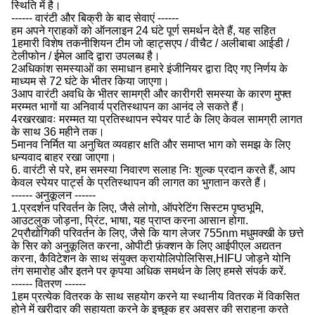
स्थिति में है।
------ वारंटी और बिक्री के बाद सेवाएं ------
हम अपने ग्राहकों को ऑनलाइन 24 घंटे पूर्ण समर्थन देते हैं, यह सहित
1हमारी विशेष तकनीशियन टीम जो व्हाट्सएप / वीचैट / अलीबाबा आईडी /
टेलीफोन / ईमेल आदि द्वारा उपलब्ध है।
2अधिकांश समस्याओं का समाधान हमारे इंजीनियर द्वारा दिए गए निर्णय के
माध्यम से 72 घंटे के भीतर किया जाएगा।
3आप वारंटी अवधि के भीतर सामग्री और कारीगरी समस्या के कारण मुफ्त
मरम्मत भागों या अनिवार्य प्रतिस्थापन का आनंद ले सकते हैं।
4रखरखावः मरम्मत या प्रतिस्थापन स्पेयर पार्ट के लिए केवल सामग्री लागत
के साथ 36 महीने तक।
5मानव निर्मित या अनुचित व्यवहार क्षति और समाप्त भाग को समझ के लिए
धन्यवाद बाहर रखा जाएगा।
6. वारंटी से परे, हम समस्या निवारण सलाह निः शुल्क प्रदान करते हैं, आप
केवल स्पेयर पार्ट्स के प्रतिस्थापन की लागत का भुगतान करते हैं।
------ अनुकूलन ------
1.प्रदर्शन परिवर्तन के लिए, जैसे लोगो, ऑपरेटिंग सिस्टम पृष्ठभूमि,
आउटलुक जोड़ना, प्रिंट, भाषा, यह प्राप्त करना आसान होगा.
2प्रौद्योगिकी परिवर्तन के लिए, जैसे कि याग लेजर 755nm मधुमक्खी के छत्ते
के सिर को अनुकूलित करना, ओपीटी फ़ंक्शन के लिए आईपीएल अद्यतन
करना, कैविटेशन के साथ संयुक्त क्रायोलिपोलिसिस,HIFU जोड़ने योनि
तंग समारोह और इतने पर कृपया अधिक समर्थन के लिए हमसे संपर्क करें.
------ वितरण ------
1हम प्रत्येक वितरक के साथ सहयोग करने या स्थानीय वितरक में विकसित
होने में खरीदार की सहायता करने के इच्छुक हर अवसर की सराहना करते