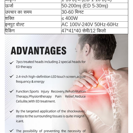
ऊर्जा
50-200mj (ED 5-30mj)
उपचार का समय
30-60 मिनट
शक्ति
≤ 400W
इनपुट वोल्ट
AC 100V-240V 50Hz-60Hz
पैकिंग
47*41*40 सेमी/12 किलो