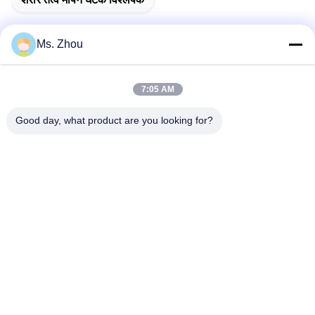
Ms. Zhou
त्वरित संपर्क
7:05 AM
पता
Good day, what product are you looking for?
No.58 Dazhuang रोड, तियानगोंगयुआन स्ट्रीट, डेक्सिंग जिला, बीजिंग,
चीन
टेलीफोन
86-10-60296356
ईमेल
zohonice@zohonice.com