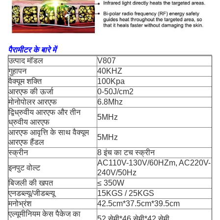
पैरामीटर के बारे में
उत्पाद मॉडल
V807
गुहापन
40KHZ
वैक्यूम शक्ति
100Kpa
आरएफ की ऊर्जा
0-50J/cm2
मोनोपोलर आरएफ
6.8Mhz
द्विध्रुवीय आरएफ और तीन
5MHz
ध्रुवीय आरएफ
आरएफ आवृत्ति के साथ वैक्यूम
5MHz
आरएफ हैंडल
स्क्रीन
8 इंच का टच स्क्रीन
AC110V-130V/60HZm, AC220V-
इनपुट वोल्ट
240V/50Hz
बिजली की खपत
≤ 350W
एनडब्ल्यू/जीडब्ल्यू
15KGS / 25KGS
मनोभ्रंश
42.5cm*37.5cm*39.5cm
एल्यूमीनियम केस पैकेज का
52 सेमी*46 सेमी*42 सेमी