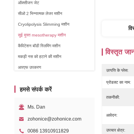
ऑक्सीजन जेट
सीओ 2 भिन्नात्मक लेजर मशीन
Cryolipolysis Slimming मशीन
वि
सुई मुफ्त mesotherapy मशीन
कैविटेशन बॉडी स्लिमिंग मशीन
विस्तृत जा
मकड़ी नस को हटाने की मशीन
आरएफ उपकरण
उत्पत्ति के प्लेस:
शारीरिक चिकित्सा मशीन
प्रोडक्ट का नाम:
हमसे संपर्क करें
1470nm डायोड लेजर
तकनीकी:
Ms. Dan
आवेदन:
zohonice@zohonice.com
उपचार क्षेत्र:
0086 13910911829