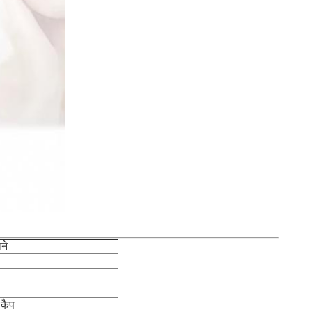
ने
 कैप