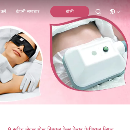
करें
कंपनी समाचार
बोली
9 स्पीड लेवल मोल रिमूवल फेस केयर फेशियल लिफ्ट