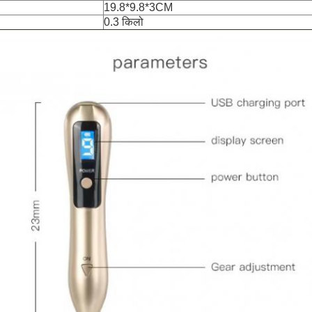
19.8*9.8*3CM
0.3 किलो