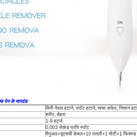
्मा पेन के मापदंड
मिनी नेवस हटाने, स्पॉट हटाने, त्वचा सफेद, निशान हटा
शरीर, चेहरा
1-9 हर्ट्ज
0.003 सेकंड प्रति स्पॉट
मैनुअल+यूएसबी केबल+10 पतली+1 मोटी+1 फिक्स्ड