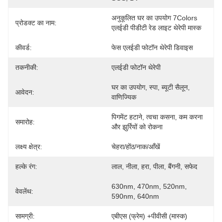
अनुकूलित घर का उपयोग 7Colors 
प्रोडक्ट का नाम:
एलईडी पीडीटी रेड लाइट थेरेपी मास्क
कीवर्ड:
फेस एलईडी फोटॉन थेरेपी डिवाइस
तकनीकी:
एलईडी फोटॉन थेरेपी
घर का उपयोग, स्पा, ब्यूटी सैलून, 
आवेदन:
वाणिज्यिक
पिगमेंट हटाने, त्वचा कसना, कम करना 
समारोह:
और झुर्रियों को रोकना
लक्ष्य क्षेत्र:
चेहरा/होंठ/नाक/आँखें
हल्के रंग:
लाल, नीला, हरा, पीला, बैंगनी, सफेद
630nm, 470nm, 520nm, 
वेवलेंथ:
590nm, 640nm
सामग्री:
एबीएस (फ्रेम) +पीवीसी (मास्क)