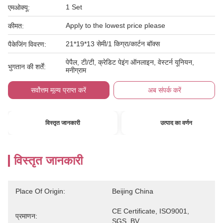
1 Set
एमओक्यू:
Apply to the lowest price please
कीमत:
21*19*13 सेमी/1 किग्रा/कार्टन बॉक्स
पैकेजिंग विवरण:
पेपैल, टी/टी, क्रेडिट पेइंग ऑनलाइन, वेस्टर्न यूनियन,
भुगतान की शर्तें:
मनीग्राम
सर्वोत्तम मूल्य प्राप्त करें
अब संपर्क करें
विस्तृत जानकारी
उत्पाद का वर्णन
विस्तृत जानकारी
Place Of Origin:
Beijing China
CE Certificate, ISO9001, 
प्रमाणन:
SGS, BV