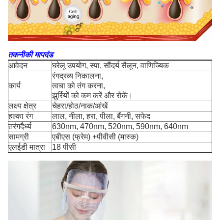
तकनीकी मापदंड
आवेदन
घरेलू उपयोग, स्पा, सौंदर्य सैलून, वाणिज्यिक
रंगद्रव्य निकालना,
कार्य
त्वचा को तंग करना,
झुर्रियों को कम करें और रोकें।
लक्ष्य क्षेत्र
चेहरा/होठ/नाक/आंखें
हल्का रंग
लाल, नीला, हरा, पीला, बैंगनी, सफेद
तरंगदैर्ध्य
630nm, 470nm, 520nm, 590nm, 640nm
सामग्री
एबीएस (फ्रेम) +पीवीसी (मास्क)
एलईडी मात्रा
18 पीसी