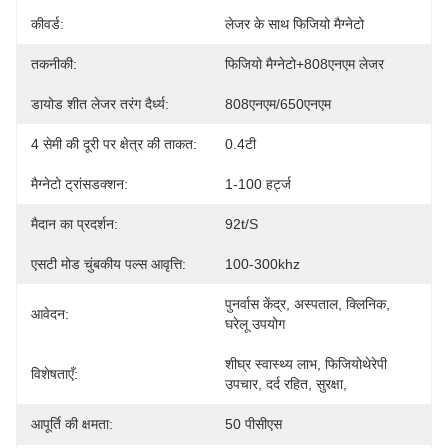
कीवर्ड:
लेजर के साथ फिजियो मैग्नेटो
तकनीकी:
फिजियो मैग्नेटो+808एनएम लेजर
डायोड शीत लेजर तरंग दैर्ध्य:
808एनएम/650एनएम
4 सेमी की दूरी पर क्षेत्र की ताकत:
0.4टी
मैग्नेटो ट्रांसडक्शन:
1-100 हर्ट्ज
मैदान का प्रदर्शन:
92t/s
एसटी मोड चुंबकीय पल्स आवृत्ति:
100-300khz
पुनर्वास केंद्र, अस्पताल, क्लिनिक, 
आवेदन:
घरेलू उपयोग
शीघ्र स्वास्थ्य लाभ, फिजियोथेरेपी 
विशेषताएँ:
उपचार, दर्द रहित, सुरक्षा,
आपूर्ति की क्षमता:
50 पीसीएस