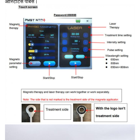
ओस्टिटिस पबिस।