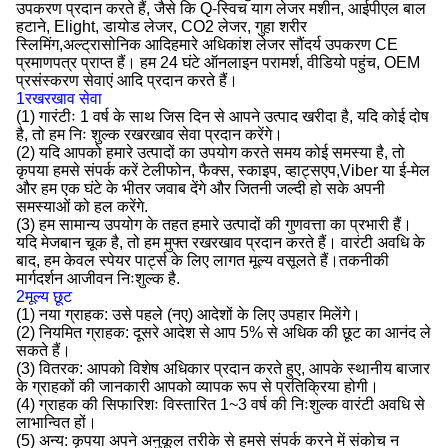
उपकरण प्रदान करते हैं, जैसे कि Q-स्विच याग लेजर मशीन, आईपीएल बाल
हटाने, Elight, डायोड लेजर, CO2 लेजर, गुहा शरीर
स्लिमिंग,अल्ट्रासोनिक आदिहमारे अधिकांश लेजर सौंदर्य उपकरण CE
प्रमाणपत्र प्राप्त हैं। हम 24 घंटे ऑनलाइन परामर्श, वीडियो पहुंच, OEM
प्रसंस्करण सेवाएं आदि प्रदान करते हैं।
1रखरखाव सेवा
(1) गारंटीः 1 वर्ष के साथ जिस दिन से आपने उत्पाद खरीदा है, यदि कोई दोष
है, तो हम निः शुल्क रखरखाव सेवा प्रदान करेंगे।
(2) यदि आपको हमारे उत्पादों का उपयोग करते समय कोई समस्या है, तो
कृपया हमसे संपर्क करें टेलीफोन, फैक्स, स्काइप, व्हाट्सएप,Viber या ई-मेल
और हम एक घंटे के भीतर जवाब देंगे और जितनी जल्दी हो सके अपनी
समस्याओं को हल करेंगे.
(3) हम सामान्य उपयोग के तहत हमारे उत्पादों की गुणवत्ता का प्रभारी हैं।
यदि मेजबान चूक है, तो हम मुफ्त रखरखाव प्रदान करते हैं। वारंटी अवधि के
बाद, हम केवल स्पेयर पार्ट्स के लिए लागत मूल्य वसूलते हैं।तकनीकी
मार्गदर्शन आजीवन निःशुल्क है.
2मूल्य छूट
(1) नया ग्राहक: उसे पहले (नए) आदेशों के लिए उपहार मिलेंगे।
(2) नियमित ग्राहक: दूसरे आदेश से आप 5% से अधिक की छूट का आनंद ले
सकते हैं।
(3) वितरक: आपको विशेष अधिकार प्रदान करते हुए, आपके स्थानीय बाजार
के ग्राहकों की जानकारी आपको व्यापक रूप से प्रतिक्रिया होगी।
(4) ग्राहक की सिफारिशः विस्तारित 1~3 वर्ष की निःशुल्क वारंटी अवधि से
लाभान्वित हों।
(5) अन्य: कृपया अपने अनुकूल तरीके से हमसे संपर्क करने में संकोच न