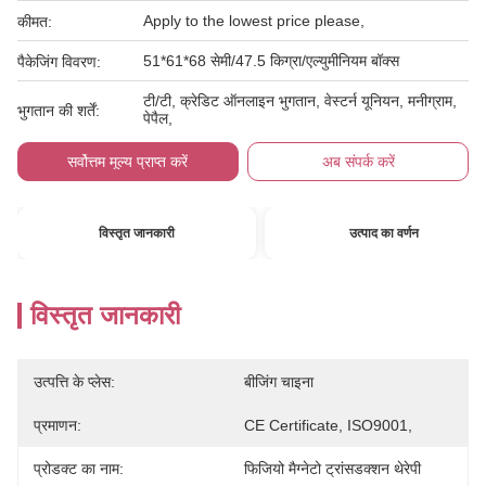
Apply to the lowest price please,
कीमत:
51*61*68 सेमी/47.5 किग्रा/एल्युमीनियम बॉक्स
पैकेजिंग विवरण:
टी/टी, क्रेडिट ऑनलाइन भुगतान, वेस्टर्न यूनियन, मनीग्राम,
भुगतान की शर्तें:
पेपैल,
सर्वोत्तम मूल्य प्राप्त करें
अब संपर्क करें
विस्तृत जानकारी
उत्पाद का वर्णन
विस्तृत जानकारी
उत्पत्ति के प्लेस:
बीजिंग चाइना
प्रमाणन:
CE Certificate, ISO9001,
प्रोडक्ट का नाम:
फिजियो मैग्नेटो ट्रांसडक्शन थेरेपी