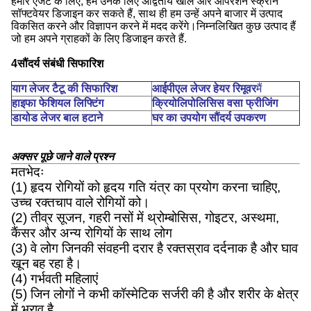
हमारे एजेंट के लिए, हम उनके लिए अद्वितीय खोल और ऑपरेशन स्क्रीन
सॉफ्टवेयर डिजाइन कर सकते हैं, साथ ही हम उन्हें अपने बाजार में उत्पाद
विकसित करने और विज्ञापन करने में मदद करेंगे।निम्नलिखित कुछ उत्पाद हैं
जो हम अपने ग्राहकों के लिए डिजाइन करते हैं.
4सौंदर्य संबंधी सिफारिश
याग लेजर टैटू की सिफारिश
आईपीएल लेजर हेयर रिमूवर
मैं
हाइफा फेशियल लिफ्टिंग
क्रियोलिपोलिसिस वसा फ्रीजिंग
डायोड लेजर बाल हटाने
घर का उपयोग सौंदर्य उपकरण
अक्सर पूछे जाने वाले प्रश्न
मतभेदः
(1) हृदय रोगियों को हृदय गति यंत्र का प्रयोग करना चाहिए,
उच्च रक्तचाप वाले रोगियों को।
(2) तीव्र सूजन, गहरी नसों में थ्रोम्बोसिस, गोइटर, अस्थमा,
कैंसर और अन्य रोगियों के साथ लोग
(3) वे लोग जिनकी संवहनी दरार है रक्तस्राव दर्दनाक है और घाव
खून बह रहा है।
(4) गर्भवती महिलाएं
(5) जिन लोगों ने कभी कॉस्मेटिक सर्जरी की है और शरीर के क्षेत्र
में भराव है