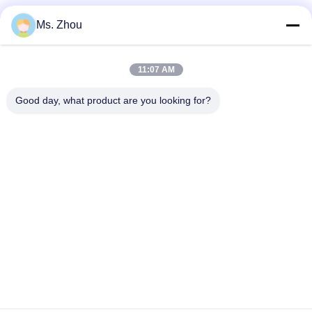
Ms. Zhou
त्वरित संपर्क
11:07 AM
पता
Good day, what product are you looking for?
No.58 Dazhuang रोड, तियानगोंगयुआन स्ट्रीट, डेक्सिंग जिला, बीजिंग,
चीन
टेलीफोन
86-10-60296356
ईमेल
zohonice@zohonice.com
गोपनीयता नीति
|
साइटमैप
| चीन अच्छा गुणवत्ता आईपीएल लेजर मशीन