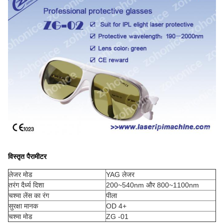
विस्तृत पैरामीटर
लेजर मोड
YAG लेजर
तरंग दैर्ध्य दिशा
200~540nm और 800~1100nm
चश्मा लेंस का रंग
पीला
सुरक्षा मानक
OD 4+
चश्मा मोड
ZG -01