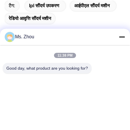
टैग:
Ipl सौंदर्य उपकरण
आईपीएल सौंदर्य मशीन
रेडियो आवृत्ति सौंदर्य मशीन
Ms. Zhou
त्वरित संपर्क
11:38 PM
Good day, what product are you looking for?
पता
No.58 Dazhuang रोड, तियानगोंगयुआन स्ट्रीट, डेक्सिंग जिला, बीजिंग,
चीन
टेलीफोन
86-10-60296356
ईमेल
zohonice@zohonice.com