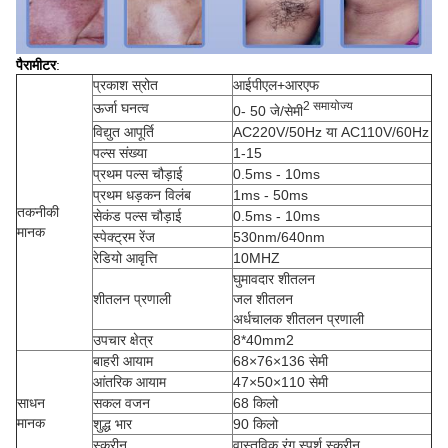
पैरामीटर
:
प्रकाश स्रोत
आईपीएल+आरएफ
2 समायोज्य
ऊर्जा घनत्व
0- 50 जे/सेमी
विद्युत आपूर्ति
AC220V/50Hz या AC110V/60Hz
पल्स संख्या
1-15
प्रथम पल्स चौड़ाई
0.5ms - 10ms
प्रथम धड़कन विलंब
1ms - 50ms
तकनीकी
सेकंड पल्स चौड़ाई
0.5ms - 10ms
मानक
स्पेक्ट्रम रेंज
530nm/640nm
रेडियो आवृत्ति
10MHZ
घुमावदार शीतलन
शीतलन प्रणाली
जल शीतलन
अर्धचालक शीतलन प्रणाली
उपचार क्षेत्र
8*40mm2
बाहरी आयाम
68×76×136 सेमी
आंतरिक आयाम
47×50×110 सेमी
साधन
सकल वजन
68 किलो
मानक
शुद्ध भार
90 किलो
स्क्रीन
वास्तविक रंग स्पर्श स्क्रीन