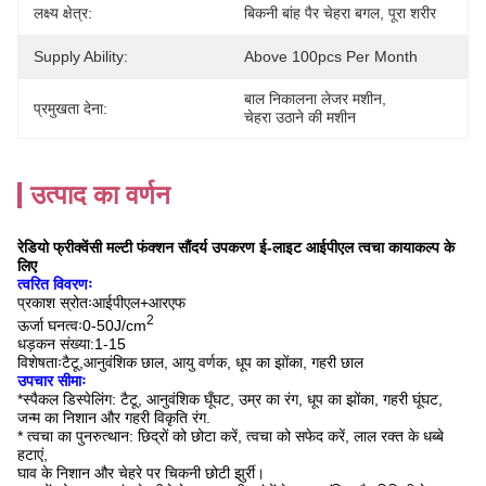
लक्ष्य क्षेत्र:
बिकनी बांह पैर चेहरा बगल, पूरा शरीर
Supply Ability:
Above 100pcs Per Month
बाल निकालना लेजर मशीन
, 
प्रमुखता देना:
चेहरा उठाने की मशीन
उत्पाद का वर्णन
रेडियो फ्रीक्वेंसी मल्टी फंक्शन सौंदर्य उपकरण ई-लाइट आईपीएल त्वचा कायाकल्प के
लिए
त्वरित विवरणः
प्रकाश स्रोतःआईपीएल+आरएफ
2
ऊर्जा घनत्वः0-50J/cm
धड़कन संख्या:1-15
विशेषताःटैटू,आनुवंशिक छाल, आयु वर्णक, धूप का झोंका, गहरी छाल
उपचार सीमाः
*स्पैकल डिस्पेलिंग: टैटू, आनुवंशिक घूँघट, उम्र का रंग, धूप का झोंका, गहरी घूंघट,
जन्म का निशान और गहरी विकृति रंग.
* त्वचा का पुनरुत्थान: छिद्रों को छोटा करें, त्वचा को सफेद करें, लाल रक्त के धब्बे
हटाएं,
घाव के निशान और चेहरे पर चिकनी छोटी झुर्री।