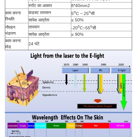
स्पॉट का आकार
8*40mm2
o
o
कंडक्ट तापमान
काम करना
5
C ~ 25
सी
स्थिति
सापेक्ष आर्द्रता
≤ 50%
o
o
तापमान
नौवहन
-20
C~55
सी
भंडारण
सापेक्ष आर्द्रता
≤ 90%
काम करना
24 घंटे
मोड