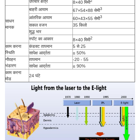
2
उपचार क्षेत्र
8×40 मिमी
3
बाहरी आयाम
67×54×88 सेमी
3
आंतरिक आयाम
60×43×55 सेमी
साधन
सकल वजन
35 किलो
मानक
शुद्ध भार
2
स्पॉट का आकार
8×40 मिमी
काम करना
कंडक्ट तापमान
5 से 25
स्थिति
सापेक्ष आर्द्रता
≤ 50%
नौवहन
तापमान
-20 - 55
भंडारण
सापेक्ष आर्द्रता
≤ 90%
काम करना
24 घंटे
मोड