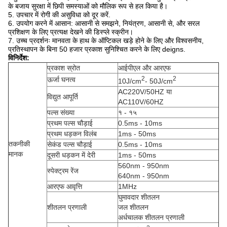
के बजाय सुरक्षा में छिपी समस्याओं को मौलिक रूप से हल किया है।
5. उपचार में रोगी की असुविधा को दूर करें.
6. उपयोग करने में आसान: आसानी से समझने, नियंत्रण, आसानी से, और सरल
प्रशिक्षण के लिए प्रत्यक्ष देखने की डिस्प्ले स्क्रीन।
7. उच्च प्रदर्शनः मानवता के हाथ के ऑप्टिकल खड़े होने के लिए और विश्वसनीय,
प्रतिस्थापन के बिना 50 हजार प्रकाश सुनिश्चित करने के लिए deigns.
विनिर्देश
:
प्रकाश स्रोत
आईपीएल और आरएफ
2
2
ऊर्जा घनत्व
10J/cm
- 50J/cm
AC220V/50HZ या
विद्युत आपूर्ति
AC110V/60HZ
पल्स संख्या
१ - १५
प्रथम पल्स चौड़ाई
0.5ms - 10ms
प्रथम धड़कन विलंब
1ms - 50ms
तकनीकी
सेकंड पल्स चौड़ाई
0.5ms - 10ms
मानक
दूसरी धड़कन में देरी
1ms - 50ms
560nm - 950nm
स्पेक्ट्रम रेंज
640nm - 950nm
आरएफ आवृत्ति
1MHz
घुमावदार शीतलन
शीतलन प्रणाली
जल शीतलन
अर्धचालक शीतलन प्रणाली