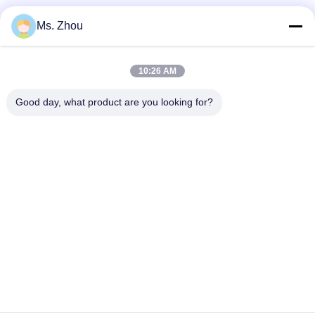
Ms. Zhou
त्वरित संपर्क
10:26 AM
Good day, what product are you looking for?
पता
No.58 Dazhuang रोड, तियानगोंगयुआन स्ट्रीट, डेक्सिंग जिला, बीजिंग,
चीन
टेलीफोन
86-10-60296356
ईमेल
zohonice@zohonice.com
गोपनीयता नीति
|
साइटमैप
| चीन अच्छा गुणवत्ता आईपीएल लेजर मशीन