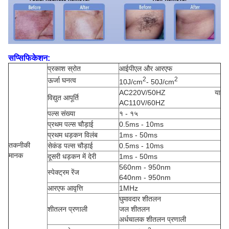
सप्सिफिकेशन:
प्रकाश स्रोत
आईपीएल और आरएफ
2
2
ऊर्जा घनत्व
10J/cm
- 50J/cm
AC220V/50HZ या
विद्युत आपूर्ति
AC110V/60HZ
पल्स संख्या
१ - १५
प्रथम पल्स चौड़ाई
0.5ms - 10ms
प्रथम धड़कन विलंब
1ms - 50ms
तकनीकी
सेकंड पल्स चौड़ाई
0.5ms - 10ms
मानक
दूसरी धड़कन में देरी
1ms - 50ms
560nm - 950nm
स्पेक्ट्रम रेंज
640nm - 950nm
आरएफ आवृत्ति
1MHz
घुमावदार शीतलन
शीतलन प्रणाली
जल शीतलन
अर्धचालक शीतलन प्रणाली