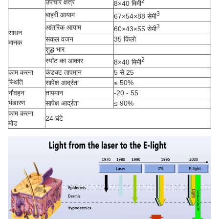
2
उपचार क्षेत्र
8×40 मिमी
3
बाहरी आयाम
67×54×88 सेमी
3
आंतरिक आयाम
60×43×55 सेमी
साधन
सकल वजन
35 किलो
मानक
शुद्ध भार
2
स्पॉट का आकार
8×40 मिमी
काम करना
कंडक्ट तापमान
5 से 25
स्थिति
सापेक्ष आर्द्रता
≤ 50%
नौवहन
तापमान
-20 - 55
भंडारण
सापेक्ष आर्द्रता
≤ 90%
काम करना
24 घंटे
मोड