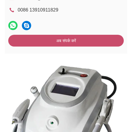
0086 13910911829
अब संपर्क करें