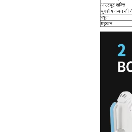
आउटपुट शक्ति
चुंबकीय कंपन की त
फ्यूज
धड़कन