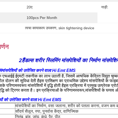
20ए
नाड़ी:
100pcs Per Month
त्वचा कायाकल्प उपकरण
, 
skin tightening device
र्णन
2हैंडल्स शरीर स्लिमिंग मांसपेशियों का निर्माण मांसप
य
मांसपेशियों को उत्तेजित करने वाला Hi Emt EMS
क एचआईई ईएमटी तकनीक का लाभ उठाती है, जिसमें अत्यधिक केंद्रित विद्युत चुम
शील दोलन की सुविधा देती हैइस प्रशिक्षण का प्राथमिक उद्देश्य मांसपेशियों के फाइ
परिणामस्वरूप मांसपेशियों में वृद्धि होती हैइस प्रक्रिया में प्रमुख उत्प्रेरक प्रोटीन
वृद्धि को ट्रिगर करता है। इन प्रक्रियाओं के परिणामस्वरूप,मांसपेशियों के घनत्व औ
ियों को उत्तेजित करने वाला Hi Emt EMS
मांसपेशियों का निर्माण, वसा जलाना, शरीर को पतला करना, वजन कम 
सौंदर्य सैलून, स्पा, पुनर्वास केंद्र, वाणिज्यिक
नितंब, बांह, जांघ, कंधे, पैर, पीठ