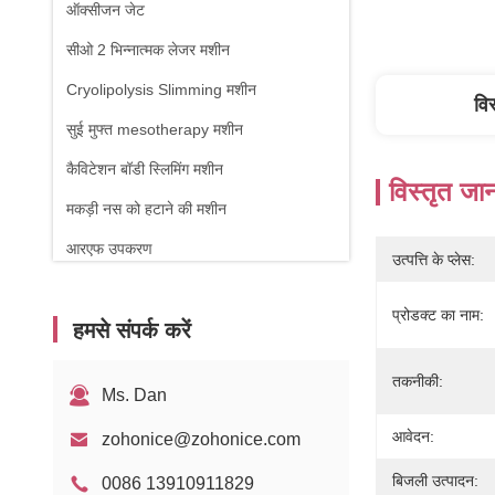
ऑक्सीजन जेट
सीओ 2 भिन्नात्मक लेजर मशीन
Cryolipolysis Slimming मशीन
वि
सुई मुफ्त mesotherapy मशीन
कैविटेशन बॉडी स्लिमिंग मशीन
विस्तृत जा
मकड़ी नस को हटाने की मशीन
आरएफ उपकरण
उत्पत्ति के प्लेस:
शारीरिक चिकित्सा मशीन
प्रोडक्ट का नाम:
हमसे संपर्क करें
1470nm डायोड लेजर
तकनीकी:
Ms. Dan
आवेदन:
zohonice@zohonice.com
बिजली उत्पादन:
0086 13910911829