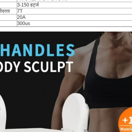
3-150 हर्ट्ज
ीव्रता
7T
20A
300us