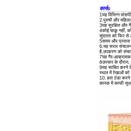
कार्य
s
1यह विभिन्न मांसपे
2.पुरुषों और महिला
3यह सुरक्षित और ग
4कोई चाकू नहीं, क
सुंदरता को फिर स
5समय और प्रयास क
6.यह सरल संचालन 
है,उपकरण को संचा
7यह गैर-आक्रामक 
8उपचार के दौरान, क
9यह साबित करने के
स्थल में रेखाओं को
10. हवा ठंडा करने
कारक में काफी सुध