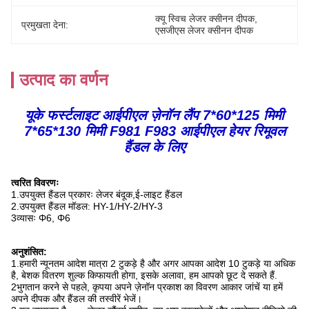
क्यू स्विच लेजर क्सीनन दीपक
, 
प्रमुखता देना:
एसजीएस लेजर क्सीनन दीपक
उत्पाद का वर्णन
यूके फर्स्टलाइट आईपीएल ज़ेनॉन लैंप 7*60*125 मिमी
7*65*130 मिमी F981 F983 आईपीएल हेयर रिमूवल
हैंडल के लिए
त्वरित विवरणः
1.उपयुक्त हैंडल प्रकारः लेजर बंदूक,ई-लाइट हैंडल
2.उपयुक्त हैंडल मॉडल: HY-1/HY-2/HY-3
3व्यासः Φ6, Φ6
अनुशंसित
:
1.हमारी न्यूनतम आदेश मात्रा 2 टुकड़े है और अगर आपका आदेश 10 टुकड़े या अधिक
है, बेशक वितरण शुल्क किफायती होगा, इसके अलावा, हम आपको छूट दे सकते हैं.
2भुगतान करने से पहले, कृपया अपने ज़ेनॉन प्रकाश का विवरण आकार जांचें या हमें
अपने दीपक और हैंडल की तस्वीरें भेजें।