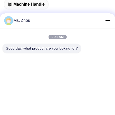
Ipl Machine Handle
Ms. Zhou
त्वरित संपर्क
2:21 AM
पता
Good day, what product are you looking for?
No.58 Dazhuang रोड, तियानगोंगयुआन स्ट्रीट, डेक्सिंग जिला, बीजिंग,
चीन
टेलीफोन
86-10-60296356
ईमेल
zohonice@zohonice.com