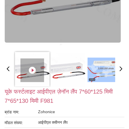
यूके फर्स्टलाइट आईपीएल ज़ेनॉन लैंप 7*60*125 मिमी
7*65*130 मिमी F981
Zohonice
ब्रांड नाम:
आईपीएल क्सीनन लैंप
मॉडल संख्या: