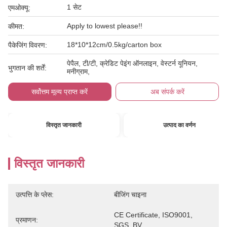
1 सेट
एमओक्यू:
Apply to lowest please!!
कीमत:
18*10*12cm/0.5kg/carton box
पैकेजिंग विवरण:
पेपैल, टी/टी, क्रेडिट पेइंग ऑनलाइन, वेस्टर्न यूनियन,
भुगतान की शर्तें:
मनीग्राम,
सर्वोत्तम मूल्य प्राप्त करें
अब संपर्क करें
विस्तृत जानकारी
उत्पाद का वर्णन
विस्तृत जानकारी
उत्पत्ति के प्लेस:
बीजिंग चाइना
CE Certificate, ISO9001, 
प्रमाणन:
SGS, BV