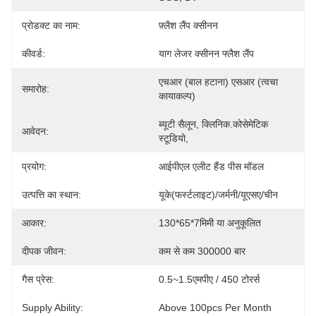
प्रोडक्ट का नाम:
फ़्लैश लैंप क्सीनन
कीवर्ड:
याग लेजर क्सीनन फ्लैश लैंप
एचआर (बाल हटाना) एसआर (त्वचा 
समारोह:
कायाकल्प)
ब्यूटी सैलून, क्लिनिक.कोसेमेटिक 
आवेदन:
स्टूडियो,
प्रयोग:
आईपीएल एलीट हैंड पीस मॉडल
उत्पत्ति का स्थान:
यूके(फर्स्टलाइट)/जर्मनी/यूएसए/चीन
आकार:
130*65*7मिमी या अनुकूलित
दीपक जीवन:
कम से कम 300000 बार
गैस प्रेस:
0.5~1.5एमपीए / 450 टोरर्स
Supply Ability:
Above 100pcs Per Month