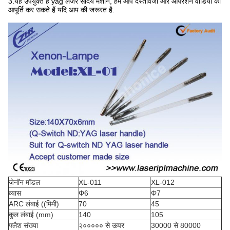
3.यह उपयुक्त है yag लेजर सौंदर्य मशीन, हम आप दस्तावेजों और आपरेशन वीडियो की
आपूर्ति कर सकते हैं यदि आप की जरूरत है.
ज़ेनॉन मॉडल
XL-011
XL-012
व्यास
Φ6
Φ7
ARC लंबाई ((मिमी)
70
45
कुल लंबाई (mm)
140
105
फ्लैश संख्या
२००००० से ऊपर
30000 से 80000