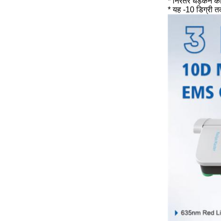
* निरंतर धड़कन का
* यह -10 डिग्री 