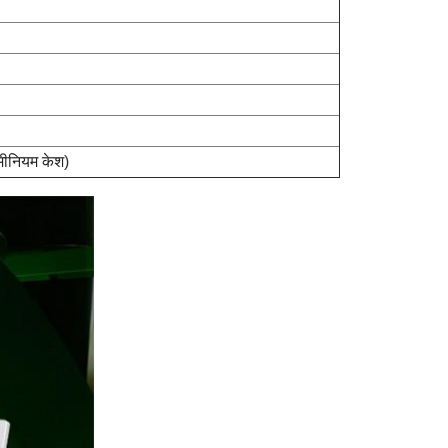
ूमीनियम केश
)