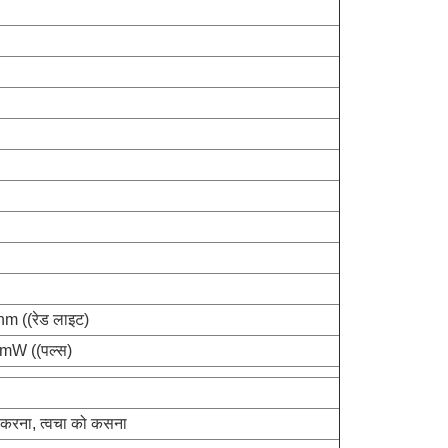
nm ((रेड लाइट)
mW ((पल्स)
म करना, त्वचा को कसना