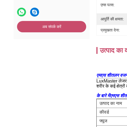
एम्स पल्स:
आपूर्ति की क्षमता:
अब संपर्क करें
प्रमुखता देना:
उत्पाद का व
एमएस शीतलन वजन घ
LuxMaster लेजर ग
शरीर के कई क्षेत्र
के बारे में
एमएस शीत
उत्पाद का नाम
कीवर्ड
फ्यूज