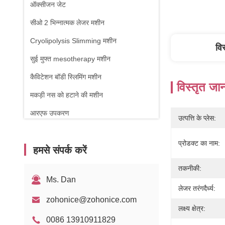
ऑक्सीजन जेट
सीओ 2 भिन्नात्मक लेजर मशीन
Cryolipolysis Slimming मशीन
वि
सुई मुफ्त mesotherapy मशीन
कैविटेशन बॉडी स्लिमिंग मशीन
विस्तृत जा
मकड़ी नस को हटाने की मशीन
आरएफ उपकरण
उत्पत्ति के प्लेस:
शारीरिक चिकित्सा मशीन
प्रोडक्ट का नाम:
हमसे संपर्क करें
1470nm डायोड लेजर
तकनीकी:
Ms. Dan
लेजर तरंगदैर्ध्य:
zohonice@zohonice.com
लक्ष्य क्षेत्र:
0086 13910911829