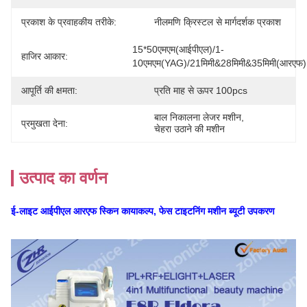
प्रकाश के प्रवाहकीय तरीके:
नीलमणि क्रिस्टल से मार्गदर्शक प्रकाश
15*50एमएम(आईपीएल)/1-
हाजिर आकार:
10एमएम(YAG)/21मिमी&28मिमी&35मिमी(आरएफ)
आपूर्ति की क्षमता:
प्रति माह से ऊपर 100pcs
बाल निकालना लेजर मशीन
, 
प्रमुखता देना:
चेहरा उठाने की मशीन
उत्पाद का वर्णन
ई-लाइट आईपीएल आरएफ स्किन कायाकल्प, फेस टाइटनिंग मशीन ब्यूटी उपकरण