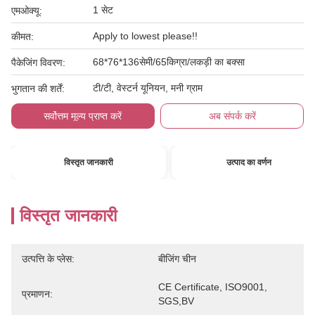
1 सेट
एमओक्यू:
Apply to lowest please!!
कीमत:
68*76*136सेमी/65किग्रा/लकड़ी का बक्सा
पैकेजिंग विवरण:
टी/टी, वेस्टर्न यूनियन, मनी ग्राम
भुगतान की शर्तें:
सर्वोत्तम मूल्य प्राप्त करें
अब संपर्क करें
विस्तृत जानकारी
उत्पाद का वर्णन
विस्तृत जानकारी
उत्पत्ति के प्लेस:
बीजिंग चीन
CE Certificate, ISO9001, 
प्रमाणन:
SGS,BV