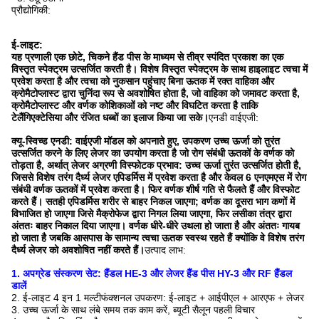
प्रौद्योगिकी:
ई-लाइट:
यह प्रणाली एक छोटे, चिकने हैंड पीस के माध्यम से तीव्र स्पंदित प्रकाश का एक
विस्तृत स्पेक्ट्रम उत्सर्जित करती है। विशेष विस्तृत स्पेक्ट्रम के साथ हाइलाइट त्वचा में
प्रवेश करता है और त्वचा को नुकसान पहुंचाए बिना ऊतक में रक्त वाहिका और
क्रोमैटोप्लास्ट द्वारा चुनिंदा रूप से अवशोषित होता है, जो वाहिका को जमावट करता है,
क्रोमैटोप्लास्ट और वर्णक कोशिकाओं को नष्ट और विघटित करता है ताकि
टेलैंगिएक्टेसिया और रंजित धब्बों का इलाज किया जा सके।
एनडी वाईएजी:
क्यू-स्विच्ड एनडी: वाईएजी मॉडल को अपनाते हुए, उपकरण उच्च ऊर्जा को तुरंत
उत्सर्जित करने के लिए लेजर का उपयोग करता है जो रोग संबंधी ऊतकों के वर्णक को
तोड़ता है, अर्थात् लेजर अग्रणी विस्फोटक प्रभाव: उच्च ऊर्जा तुरंत उत्सर्जित होती है,
जिससे विशेष तरंग दैर्ध्य लेजर एपिडर्मिस में प्रवेश करता है और केवल 6 एनएमएस में रोग
संबंधी वर्णक ऊतकों में प्रवेश करता है। फिर वर्णक शीर्ष गति से फैलते हैं और विस्फोट
करते हैं। सतही एपिडर्मिस शरीर से बाहर निकल जाएगा; वर्णक का दूसरा भाग कणों में
विभाजित हो जाएगा जिसे मैक्रोफेज द्वारा निगल लिया जाएगा, फिर लसीका तंत्र द्वारा
अंततः बाहर निकाल दिया जाएगा। वर्णक धीरे-धीरे उथला हो जाता है और अंततः गायब
हो जाता है जबकि आसपास के सामान्य त्वचा ऊतक स्वस्थ रहते हैं क्योंकि वे विशेष तरंग
दैर्ध्य लेजर को अवशोषित नहीं करते हैं।
उत्पाद लाभ:
1. अपग्रेड संस्करण सेट: हैंडल HE-3 और लेजर हैंड पीस HY-3 और RF हैंडल
डालें
2. ई-लाइट 4 इन 1 मल्टीफंक्शनल उपकरण: ई-लाइट + आईपीएल + आरएफ + लेजर
3. उच्च ऊर्जा के साथ लंबे समय तक काम करें, ब्यूटी सैलून पहली विचार