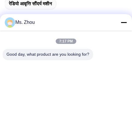
रेडियो आवृत्ति सौंदर्य मशीन
Ms. Zhou
त्वरित संपर्क
7:17 PM
पता
Good day, what product are you looking for?
No.58 Dazhuang रोड, तियानगोंगयुआन स्ट्रीट, डेक्सिंग जिला, बीजिंग,
चीन
टेलीफोन
86-10-60296356
ईमेल
zohonice@zohonice.com