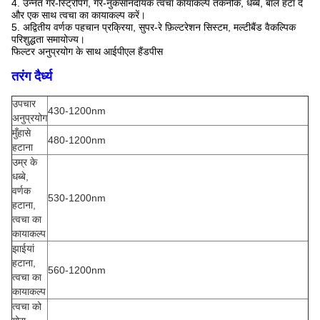
4. उन्नत गैर-स्ट्रिपिंग, गैर-नुकसानदायक त्वचा कायाकल्प तकनीक, धब्बे, बाल हटा दें
और एक साथ त्वचा का कायाकल्प करें।
5. अद्वितीय वर्णक पहचान प्रक्रिया, सुपर-रे फ़िल्टरेशन सिस्टम, मल्टीबैंड वैकल्पिक
परिशुद्धता समायोज्य।
फिल्टर अनुप्रयोग के साथ आईपीएल हैंडपीस
तरंग दैर्ध्य
उपचार
430-1200nm
अनुप्रयोग
मुँहासे
480-1200nm
हटाना
उम्र के
धब्बे,
वर्णक
530-1200nm
हटाना,
त्वचा का
कायाकल्प
झाईयां
हटाना,
560-1200nm
त्वचा का
कायाकल्प
त्वचा को