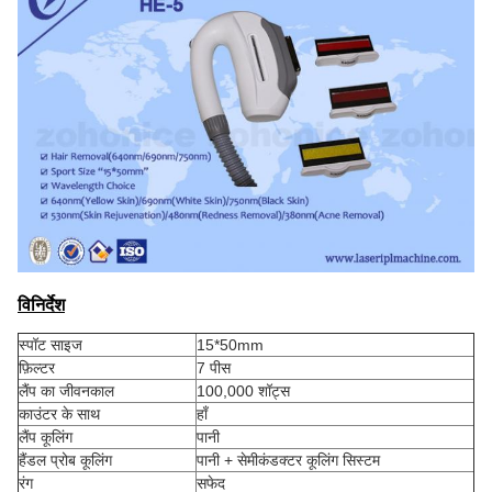
विनिर्देश
स्पॉट साइज
15*50mm
फ़िल्टर
7 पीस
लैंप का जीवनकाल
100,000 शॉट्स
काउंटर के साथ
हाँ
लैंप कूलिंग
पानी
हैंडल प्रोब कूलिंग
पानी + सेमीकंडक्टर कूलिंग सिस्टम
रंग
सफेद