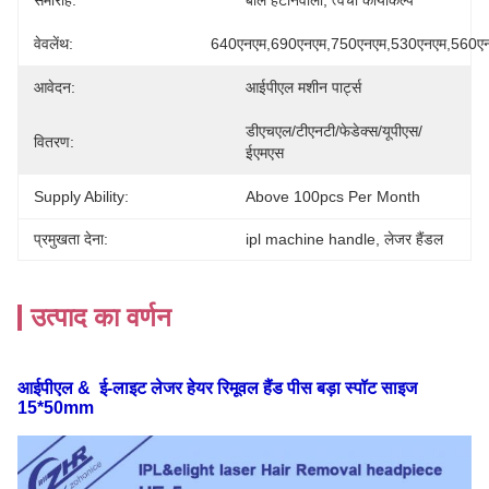
समारोह:
बाल हटानेवाला, त्वचा कायाकल्प
वेवलेंथ:
640एनएम,690एनएम,750एनएम,530एनएम,560एन
आवेदन:
आईपीएल मशीन पार्ट्स
डीएचएल/टीएनटी/फेडेक्स/यूपीएस/
वितरण:
ईएमएस
Supply Ability:
Above 100pcs Per Month
प्रमुखता देना:
ipl machine handle
, 
लेजर हैंडल
उत्पाद का वर्णन
आईपीएल & ई-लाइट लेजर हेयर रिमूवल हैंड पीस बड़ा स्पॉट साइज
15*50mm