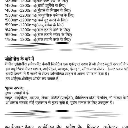
*380nm-1200nm(लाल रक्त रेखा के लिए)
*430nm-1200nm((छोटी झुर्रियों के लिए)
*480nm-1200nm((मुंहासे के निशान के लिए)
*530nm-1200nm((आनुवंशिक फ्रेकल के लिए)
*560nm-1200nm((धब्बे दूर करने के लिए)
*590nm-1200nm((आयु वर्णक के लिए)
*640nm-1200nm((बाल हटाने पीले के लिए)
*690nm-1200nm((बाल हटाने सफेद के लिए)
*750nm-1200nm((बाल हटाने काले के लिए)
ज़ोहोनीस के बारे में
बीजिंग ज़ोहोनीस इक्विपमेंट कंपनी लिमिटेड एक एकीकृत उद्यम है जो लेजर ब्यूटी उत्पादों के
हम क्यू स्विच लेजर मशीन, आईपीएल, आरएफ, ईलाइट, लॉन्ग पल्स लेजर , ईआर ग्लास फ्र
हमारी कंपनी ने 5 सालों से लेजर कॉस्मेटिक लाइन में अपना योगदान दिया है।
हम ओईएम/ओडीएम ऑर्डर कर सकते हैं।
*मुख्य उत्पाद:
मुख्य उत्पादों में ई-
लाइट, आईपीएल, आरएफ, लेजर, पीडीटी(एलईडी), कैविटेशन बॉडी स्लिमिंग, नो नीडल मेसोथे
अधिकांश उत्पाद सीई प्रमाणन से गुजर चुके हैं, यूरोप मानक के लिए उपयुक्त हैं।
हम ईलाइट हैंडल , आईपीएल लैंप , फ्लैश लैंप , फिल्टर , कनेक्टर , ग