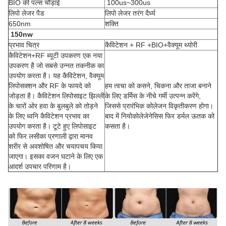
BIO की पल्स चौड़ाई
100us~300us
लिपो लेजर पैड
लिपो लेजर तरंग दैर्ध्य
650nm
शक्ति
150nw
प्रभाव चित्र
कैविटेशन + RF +BIO+वैक्यूम थ्योरी
कैविटेशन+RF ब्यूटी उपकरण एक नया
उपकरण है जो सबसे उन्नत तकनीक का
उपयोग करता है। यह कैविटेशन, वैक्यूम
लिपोसक्शन और RF के फायदे को
हम त्वचा को कसने, चिकना और ताजा बनाने
जोड़ता है। कैविटेशन लिपोसाइट झिल्ली
के लिए डर्मिस के नीचे गर्मी उत्पन्न करेंगे,
के चारों ओर हवा के बुलबुले को तोड़ने
जिससे प्रारंभिक कोलेजन विकृतीकरण होगा।
के लिए ध्वनि कैविटेशन प्रभाव का
बाद में नियोकोलेजेनेसिस फिर डर्मल ऊतक को
उपयोग करता है। टूटे हुए लिपोसाइट
कसता है।
को फिर लसीका प्रणाली द्वारा मानव
शरीर से अवशोषित और चयापचय किया
जाएगा। इसका वजन घटाने के लिए एक
आदर्श उपचार परिणाम है।