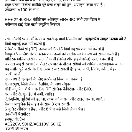
बहुत पतला दिखेगा क्योंकि पूरे वसा क्षेत्र को पुन: असाइन किया गया है।
उपकरण V100 के लाभ
RF+ 2* 40KHZ कैविटेशन +वैक्यूम +IR+BIO सभी एक हैंडल में
नवीनतम हाई-टेक बॉडी कंटूरिंग सिस्टम
सभी लोकप्रिय कार्यों के साथ सबसे प्रभावी स्लिमिंग मशीन
इन्फ्रारेड लाइट ऊतक को 2
मिमी गहराई तक गर्म करती है
रेडियो फ्रीक्वेंसी (RF) ऊतक को 5~15 मिमी गहराई तक गर्म करती है
वैक्यूम+/- मालिश तंत्र ऊतक तक ऊर्जा की सटीक लक्ष्यीकरण को सक्षम करते हैं।
यांत्रिक मालिश लसीका जल निकासी (डर्मल और हाइपोडर्मल) प्रदान करती है
असंतत बाहरी स्वचालित रोलर उपचार के दौरान रोगियों को अधिक आरामदायक बनाएगा
यह मशीन पूरे शरीर के लिए उपचार कर सकती है: हाथ, जांघें, नितंब, गर्दन, चेहरा,
आंखें, आदि।
एक साथ 3 ग्राहकों के लिए इस्तेमाल किया जा सकता है
वेलसस्मूथ, लिपो लेजर स्लिमिंग, के साथ संयुक्त
बॉडी कंटूरिंग, शेपिंग, के लिए RF सोनिक कैविटेशन और BIO,
वसा और सेल्युलाईट में कमी, आदि।
एंटी-एजिंग, झुर्रियों को हटाना, त्वचा को कसना और टाइट करना, आदि।
फैशन आधुनिक डिजाइन के साथ 3 टच स्क्रीन
6 यूनिट ऑपरेशन हैंडल और 8 पीस बड़े लिपो लेजर पैड।
तकनीकी पैरामीटर
इनपुट वोल्टेज
AC220V, 50HZ/AC110V, 60HZ
बिजली की खपत