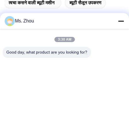
त्वचा कसने वाली ब्यूटी मशीन
ब्यूटी सैलून उपकरण
Ms. Zhou
त्वरित संपर्क
3:30 AM
पता
Good day, what product are you looking for?
No.58 Dazhuang रोड, तियानगोंगयुआन स्ट्रीट, डेक्सिंग जिला, बीजिंग,
चीन
टेलीफोन
86-10-60296356
ईमेल
zohonice@zohonice.com