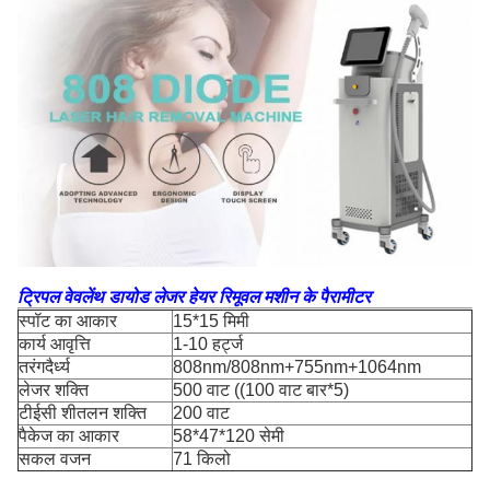
ट्रिपल वेवलेंथ डायोड लेजर हेयर रिमूवल मशीन के पैरामीटर
स्पॉट का आकार
15*15 मिमी
कार्य आवृत्ति
1-10 हर्ट्ज
तरंगदैर्ध्य
808nm/808nm+755nm+1064nm
लेजर शक्ति
500 वाट ((100 वाट बार*5)
टीईसी शीतलन शक्ति
200 वाट
पैकेज का आकार
58*47*120 सेमी
सकल वजन
71 किलो