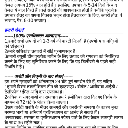
केवल लगभग 15% बाल होते हैं। इसलिए, उपचार के 5-14 दिनों के बाद
केवल ये बाल गिरते हैं।कई सत्रों की आवश्यकता होती है क्योंकि प्रत्येक
उपचार क्षेत्र का अपना विकास चक्र होता हैउदाहरण के लिए, ऊपरी होंठः 4
सप्ताह, पैरः 8-10 सप्ताह) ।
हमारी सेवाएँ
------100% प्राधिकरण आश्वासन------
1.हमारे सभी उत्पादों को 1-3 वर्ष की वारंटी मिलती है (उपभोग्य सामग्रियों
को छोड़कर)
2हमारे अधिकांश उत्पादों में सीई प्रमाणपत्र है।
3हमारी क्यूसी टीम प्रत्येक मशीन के लिए उत्पाद की गुणवत्ता को नियंत्रित
करने के लिए यह सुनिश्चित करने के लिए कि यह डिलीवरी से पहले सही
स्थिति में है।
------ वारंटी और बिक्री के बाद सेवाएं ------
हम अपने ग्राहकों को ऑनलाइन 24 घंटे पूर्ण समर्थन देते हैं, यह सहित
1हमारी विशेष तकनीशियन टीम जो व्हाट्सएप / वीचैट / अलीबाबा आईडी /
टेलीफोन / ईमेल आदि द्वारा उपलब्ध है।
2अधिकांश समस्याओं का समाधान हमारे इंजीनियर द्वारा दिए गए निर्णय के
माध्यम से 72 घंटे के भीतर किया जाएगा।
3आप वारंटी अवधि के भीतर सामग्री और कारीगरी समस्या के कारण मुफ्त
मरम्मत भागों या अनिवार्य प्रतिस्थापन का आनंद ले सकते हैं।
4रखरखावः मरम्मत या प्रतिस्थापन स्पेयर पार्ट के लिए केवल सामग्री लागत
के साथ 36 महीने तक।
5मानव निर्मित या अनुचित व्यवहार क्षति और समाप्त भाग को समझ के लिए