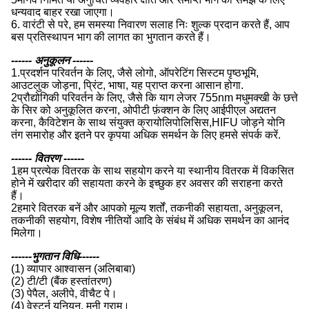
धन्यवाद बाहर रखा जाएगा।
6. वारंटी से परे, हम समस्या निवारण सलाह निः शुल्क प्रदान करते हैं, आप
बस प्रतिस्थापन भाग की लागत का भुगतान करते हैं।
------ अनुकूलन ------
1.प्रदर्शन परिवर्तन के लिए, जैसे लोगो, ऑपरेटिंग सिस्टम पृष्ठभूमि,
आउटलुक जोड़ना, प्रिंट, भाषा, यह प्राप्त करना आसान होगा.
2प्रौद्योगिकी परिवर्तन के लिए, जैसे कि याग लेजर 755nm मधुमक्खी के छत्ते
के सिर को अनुकूलित करना, ओपीटी फ़ंक्शन के लिए आईपीएल अद्यतन
करना, कैविटेशन के साथ संयुक्त क्रायोलिपोलिसिस,HIFU जोड़ने योनि
तंग समारोह और इतने पर कृपया अधिक समर्थन के लिए हमसे संपर्क करें.
------ वितरण ------
1हम प्रत्येक वितरक के साथ सहयोग करने या स्थानीय वितरक में विकसित
होने में खरीदार की सहायता करने के इच्छुक हर अवसर की सराहना करते
हैं।
2हमारे वितरक बनें और आपको मूल्य शर्तों, तकनीकी सहायता, अनुकूलन,
तकनीकी सहयोग, विशेष नीतियों आदि के संबंध में अधिक समर्थन का आनंद
मिलेगा।
------भुगतान विधि------
(1) व्यापार आश्वासन (अलिबाबा)
(2) टी/टी (बैंक हस्तांतरण)
(3) पेपैल, अलीपे, वीचैट पे।
(4) वेस्टर्न यूनियन, मनी ग्राम।