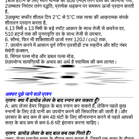
1बाल हटाने के लिए स्वर्ण मानक की 808 एनएम तरंग दैर्ध्य को अपनाया गया,
2उच्चतर निरंतर तरंग पद्धति, प्रत्येक धड़कन पर समरूप ऊर्जा प्रदान करती
है,
3उत्कृष्ट सफीर शीतल टिप 2°C से 5°C तक त्वचा की आक्रामक संपर्क
शीतलन प्रदान करता है,
4.13 मिमी x 13 मिमी के बड़े स्पॉट आकार के साथ तेजी से कवरेज दर,
510 हर्ट्ज तक की पुनरावृत्ति दर के साथ तेजी से उपचार,
6. सौम्य, फिर भी शक्तिशाली ऊर्जा स्तर 120J / cm2 तक,
7. उपयोग करने में आसान पूर्ण रंगीन एलसीडी टच स्क्रीन और शॉट नंबर
मेमोरी फ़ंक्शन,
8. सिंगल पल्स मोड और डबल पल्स मोड,
9उपभोग्य सामग्रियों के अभाव का अर्थ है स्वामित्व की कम लागत।
अक्सर पूछे जाने वाले प्रश्न
प्रश्नः क्या मैं डायोड लेजर के बाद स्नान कर सकता हूँ?
A: आप लेजर हेयर रिमूवल के बाद स्नान कर सकते हैं, लेकिन पहले कुछ
स्नानों के लिए ठंडे पानी का उपयोग करने की सिफारिश की जाती है।और
उपचार के बाद कम से कम 48 घंटों के लिए सौनास्नान करने से पहले आपको
सत्र के बाद कम से कम 6-8 घंटे इंतजार करना चाहिए।
प्रश्न: डायोड लेजर के बाद बाल कब तक गिरते हैं?
उत्तर: लेजर एनाजेन चरण के दौरान काम करता है, जिसमें एक सत्र के दौरान