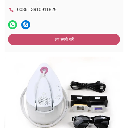
0086 13910911829
अब संपर्क करें