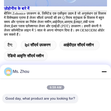
ज़ोहोनीस के बारे में
बीजिंग Zohonice उपकरण कं, लिमिटेड एक एकीकृत उद्यम है जो अनुसंधान एवं विकास
में विशेषज्ञता प्राप्त है
लेजर सौंदर्य उत्पादों की हम Q स्विच श्रृंखला के विकास में बहुत
समय और प्रयास का निवेश
लेजर मशीन,आईपीएल,आरएफ,ईलाइट,लंबी पल्स
लेजर,ईआर ग्लास फ्रैक्शनल लेजर और एलईडी (PDT) उपकरण।
हमारी कंपनी ने
लेजर कॉस्मेटिक लाइन में 5 साल से अपना योगदान दिया है। हम OEM/ODM ऑर्डर
कर सकते हैं।
टैग:
Ipl सौंदर्य उपकरण
आईपीएल सौंदर्य मशीन
रेडियो आवृत्ति सौंदर्य मशीन
Ms. Zhou
त्वरित संपर्क
6:59 AM
पता
Good day, what product are you looking for?
No.58 Dazhuang रोड, तियानगोंगयुआन स्ट्रीट, डेक्सिंग जिला, बीजिंग,