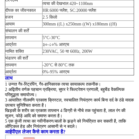
तरंगदैर्ध्य
त्वचा की देखभाल:420~1100nm
दीपक का जीवनकाल
HR:6000 फ्लैश, SC:20000 फ्लैश
वजन
2.5 किलो
आयाम
300mm ((L) x250mm ((W) x180mm ((H)
संचालन की शर्तें
तापमान
5°C-30°C
आर्द्रता
३०-८०% आरएच
नामित शक्ति
230VAC, 50 या 60Hz, 200W
भंडारण की शर्तें
तापमान
-20°C से 80°C तक
आर्द्रता
0%-95% आरएच
लाभ
1 उन्नत गैर-स्ट्रिपिंग, गैर-हानिकारक त्वचा कायाकल्प तकनीक।
2 अद्वितीय वर्णक पहचान प्रक्रिया, सुपर रे फिल्टरेशन प्रणाली, बहुबैंड वैकल्पिक
परिशुद्धता समायोज्य।
3 आयातित नीलमणि प्रकाश क्रिस्टल, स्वचालित नियंत्रण कार्य बिना दर्द के ठंडे मादक
उपचार सुनिश्चित करता है।
खिड़की के शरीर का प्रकाश तापमान 4 डिग्री से नीचे तक पहुंचता है, लाल रंग की
सूजन, फोड़े आदि को समाप्त करता है।
5 एक कुंजी त्वचा का नवीनीकरण/बालों के झड़ने को नियंत्रित कर सकती है, ताकि
ऑप्टिकल हेड और नियंत्रण आसानी से न बदले।
आईपीएल लेजर कैसे काम करता है?